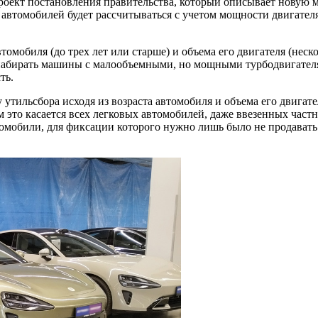
ект постановления правительства, который описывает новую м
 автомобилей будет рассчитываться с учетом мощности двигате
втомобиля (до трех лет или старше) и объема его двигателя (нес
 набирать машины с малообъемными, но мощными турбодвигателя
ть.
 утильсбора исходя из возраста автомобиля и объема его двига
это касается всех легковых автомобилей, даже ввезенных частн
омобили, для фиксации которого нужно лишь было не продавать 