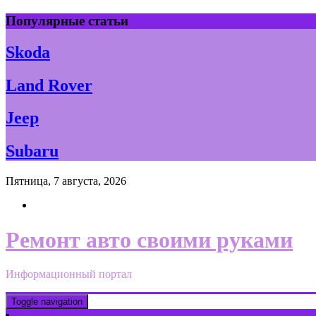
Skip
Популярные статьи
to
content
Skoda
Land Rover
Jeep
Subaru
Пятница, 7 августа, 2026
Ремонт авто своими руками
Информационный портал
Toggle navigation