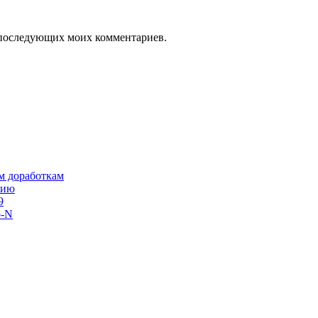
ля последующих моих комментариев.
им доработкам
сию
9
o-N