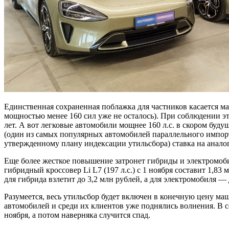
Единственная сохраненная поблажка для частников касается ма
мощностью менее 160 сил уже не осталось). При соблюдении эт
лет. А вот легковые автомобили мощнее 160 л.с. в скором буд
(один из самых популярных автомобилей параллельного импорта
утвержденному плану индексации утильсбора) ставка на анало
Еще более жесткое повышение затронет гибриды и электромоби
гибридный кроссовер Li L7 (197 л.с.) с 1 ноября составит 1,83
для гибрида взлетит до 3,2 млн рублей, а для электромобиля — 
Разумеется, весь утильсбор будет включен в конечную цену ма
автомобилей и среди их клиентов уже поднялись волнения. В с
ноября, а потом наверняка случится спад.