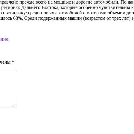
правлено прежде всего на мощные и дорогие автомобили. По да
В регионах Дальнего Востока, которые особенно чувствительны к
статистику: среди новых автомобилей с моторами объемом до тр
ишлось 68%. Среди подержанных машин (возрастом от трех лет) э
ение
ечены
*