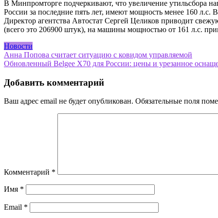
В Минпромторге подчеркивают, что увеличение утильсбора на
России за последние пять лет, имеют мощность менее 160 л.с. 
Директор агентства Автостат Сергей Целиков приводит свежую 
(всего это 206900 штук), на машины мощностью от 161 л.с. пр
Новости
Навигация
Анна Попова считает ситуацию с ковидом управляемой
Обновленный Belgee X70 для России: цены и урезанное оснащ
по
записям
Добавить комментарий
Ваш адрес email не будет опубликован.
Обязательные поля пом
Комментарий
*
Имя
*
Email
*