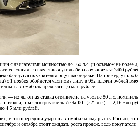
шин с двигателями мощностью до 160 л.с. (и объемом не более 3
ого условия льготная ставка утильсбора сохраняется: 3400 рубл
ущем обойдутся покупателям ощутимо дороже. Например, утильсб
) с 1 ноября обойдется частному лицу в 952 тысячи рублей вме
гичный автомобиль превысит 1,6 млн рублей.
ли — их льготная ставка ограничена на уровне 80 л.с. номинал
 млн рублей, а за электромобиль Zeekr 001 (225 л.с.) — 2,16 млн 
до 4,5 млн рублей.
шин, и это очередной удар по автомобильному рынку России, кот
ентябре и октябре стоит ожидать роста продаж, ведь покупател