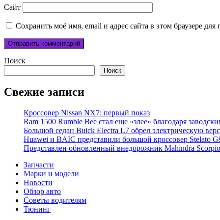
Сайт
Сохранить моё имя, email и адрес сайта в этом браузере д
Поиск
Поиск
Свежие записи
Кроссовер Nissan NX7: первый показ
Ram 1500 Rumble Bee стал еще «злее» благодаря заводск
Большой седан Buick Electra L7 обрел электрическую вер
Huawei и BAIC представили большой кроссовер Stelato G
Представлен обновленный внедорожник Mahindra Scorpi
Запчасти
Марки и модели
Новости
Обзор авто
Советы водителям
Тюнинг