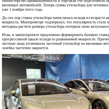
Министерство промышленности и торговли РФ подготовило про
ввозимых автомобилей. Теперь сумма утильсбора для легковых
уже 1 ноября этого года.
До сих пор ставка утильсбора начислялась исходя из возраста а
мощность. Минпромторг подчеркнул, что популярность стали
методика расчета размера утильсбора потеряла свою актуальнос
Итак, в законопроекте предложено формировать базовую ставку
прогрессивной шкале исходя из развиваемой мощности. Причем 
частные лица уплачивали льготный утильсбор на ввозимые авт
лазейка частично закроется.