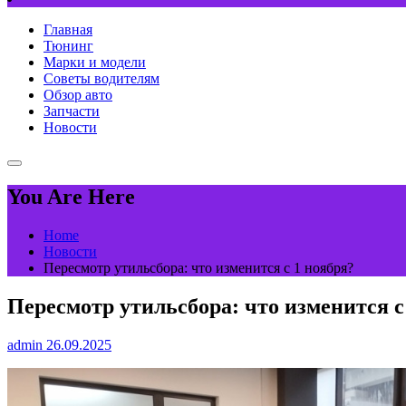
Главная
Тюнинг
Марки и модели
Советы водителям
Обзор авто
Запчасти
Новости
You Are Here
Home
Новости
Пересмотр утильсбора: что изменится с 1 ноября?
Пересмотр утильсбора: что изменится с
admin
26.09.2025