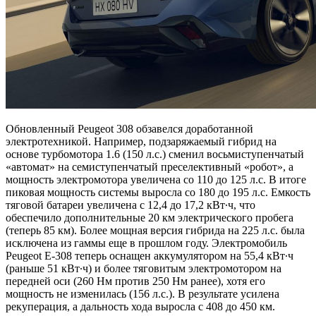
Обновленный Peugeot 308 обзавелся доработанной
электротехникой. Например, подзаряжаемый гибрид на
основе турбомотора 1.6 (150 л.с.) сменил восьмиступенчатый
«автомат» на семиступенчатый преселективный «робот», а
мощность электромотора увеличена со 110 до 125 л.с. В итоге
пиковая мощность системы выросла со 180 до 195 л.с. Емкость
тяговой батареи увеличена с 12,4 до 17,2 кВт∙ч, что
обеспечило дополнительные 20 км электрического пробега
(теперь 85 км). Более мощная версия гибрида на 225 л.с. была
исключена из гаммы еще в прошлом году. Электромобиль
Peugeot E-308 теперь оснащен аккумулятором на 55,4 кВт∙ч
(раньше 51 кВт∙ч) и более тяговитым электромотором на
передней оси (260 Нм против 250 Нм ранее), хотя его
мощность не изменилась (156 л.с.). В результате усилена
рекуперация, а дальность хода выросла с 408 до 450 км.