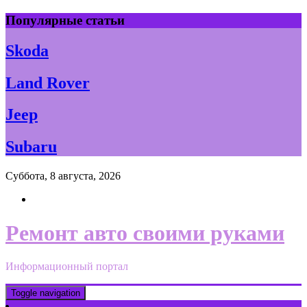
Skip
Популярные статьи
to
content
Skoda
Land Rover
Jeep
Subaru
Суббота, 8 августа, 2026
Ремонт авто своими руками
Информационный портал
Toggle navigation