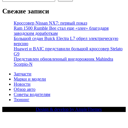
Свежие записи
Кроссовер Nissan NX7: первый показ
Ram 1500 Rumble Bee стал еще «злее» благодаря
заводским доработкам
Большой седан Buick Electra L7 обрел электрическую
версию
Huawei и BAIC представили большой кроссовер Stelato
G9
Представлен обновленный внедорожник Mahindra
Scorpio-N
Запчасти
Марки и модели
Новости
Обзор авто
Советы водителям
Тюнинг
Copy Right Text |
Design & develop by AmpleThemes