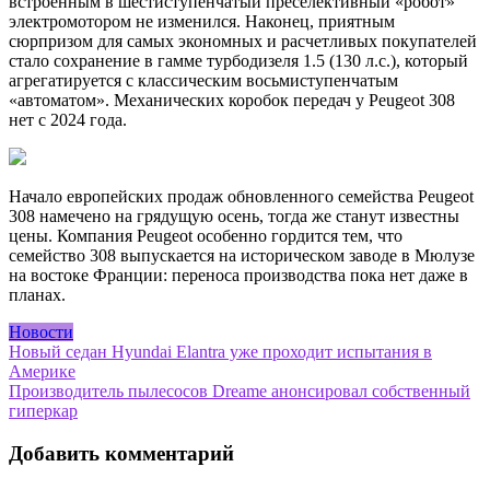
встроенным в шестиступенчатый преселективный «робот»
электромотором не изменился. Наконец, приятным
сюрпризом для самых экономных и расчетливых покупателей
стало сохранение в гамме турбодизеля 1.5 (130 л.с.), который
агрегатируется с классическим восьмиступенчатым
«автоматом». Механических коробок передач у Peugeot 308
нет с 2024 года.
Начало европейских продаж обновленного семейства Peugeot
308 намечено на грядущую осень, тогда же станут известны
цены. Компания Peugeot особенно гордится тем, что
семейство 308 выпускается на историческом заводе в Мюлузе
на востоке Франции: переноса производства пока нет даже в
планах.
Новости
Навигация
Новый седан Hyundai Elantra уже проходит испытания в
Америке
по
Производитель пылесосов Dreame анонсировал собственный
записям
гиперкар
Добавить комментарий