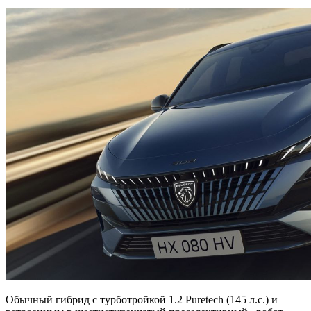
Обычный гибрид с турботройкой 1.2 Puretech (145 л.с.) и