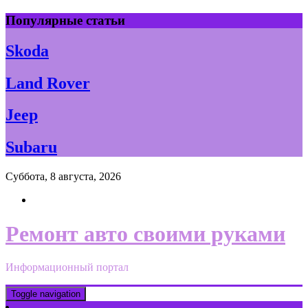
Skip
Популярные статьи
to
content
Skoda
Land Rover
Jeep
Subaru
Суббота, 8 августа, 2026
Ремонт авто своими руками
Информационный портал
Toggle navigation