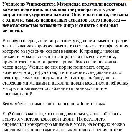
Учёные из Университета Мэриленда получили некоторые
важные подсказки, позволяющие разобраться в деле
возрастного ухудшения памяти. Они, в частности, связаны
с
одним из самых неприятных аспектов этого процесса —
невозможностью вспомнить лицо и связать с ним имя
человека.
В первую очередь при возрастном ухудшении памяти страдает
так называемая короткая память, то есть исчезает информация,
которую мы усвоили совсем недавно. К примеру, человек
никак не может вспомнить лицо и связать его с именем,
причём того, с кем он разговаривал буквально несколько
часов назад. Учёные до сих пор не понимают, откуда
возникает эта дисфункция, и вот новое исследование дало
некоторые важные подсказки. Его авторы наблюдали за
стареющими мышами и выявили новый механизм в нейронах,
который и вызывает ослабление связанных с лицом
воспоминаний.
Бекмамбетов снимет клип на песню «Ленинграда»
Ещё более важно то, что исследователям удалось обратить
вспять эту потерю короткой памяти. Их результаты
определили конкретную мишень в мозге, на которую можно
нацеливаться при создании новых методов лечения потери