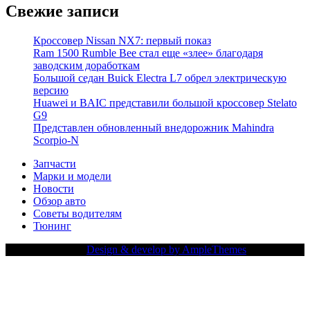
Свежие записи
Кроссовер Nissan NX7: первый показ
Ram 1500 Rumble Bee стал еще «злее» благодаря
заводским доработкам
Большой седан Buick Electra L7 обрел электрическую
версию
Huawei и BAIC представили большой кроссовер Stelato
G9
Представлен обновленный внедорожник Mahindra
Scorpio-N
Запчасти
Марки и модели
Новости
Обзор авто
Советы водителям
Тюнинг
Copy Right Text |
Design & develop by AmpleThemes