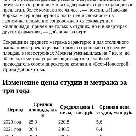
результате застройщикам для поддержания спроса приходится
предлагать более компактное жилье», — пояснила Надежда
Коркка. «Периоды бурного роста цен и сложностей в
экономике неизменно сопровождаются сокращением
жилплощади, причем не только в студиях, но и в квартирах
других форматов», — добавила эксперт.
Сокращение среднего метража характерно и для столичного
рынка новостроек в целом. Только за прошлый год средняя
площадь в новостройках Москвы уменьшилась на 7 кв. м, до
50 кв. м, отметила управляющий партнер Dombook,
председатель совета директоров компании «Бест-Новострой»
Ирина Доброхотова.
Изменение цены студии и метража за
три года
Средняя
Средняя цена 1
Средняя цена
Период
площадь, кв.
кв. м, тыс. руб.
студии, млн руб.
м
2020 год
25,3
220,8
5,6
2021 год
26,4
240,5
6,4