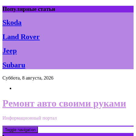
Skip
Популярные статьи
to
content
Skoda
Land Rover
Jeep
Subaru
Суббота, 8 августа, 2026
Ремонт авто своими руками
Информационный портал
Toggle navigation