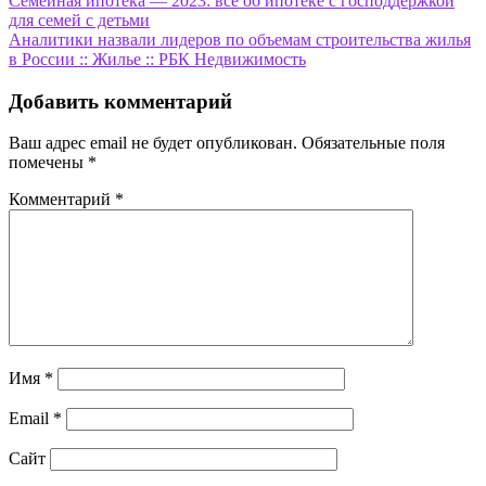
Навигация
Семейная ипотека — 2023: всё об ипотеке с господдержкой
для семей с детьми
по
Аналитики назвали лидеров по объемам строительства жилья
записям
в России :: Жилье :: РБК Недвижимость
Добавить комментарий
Ваш адрес email не будет опубликован.
Обязательные поля
помечены
*
Комментарий
*
Имя
*
Email
*
Сайт