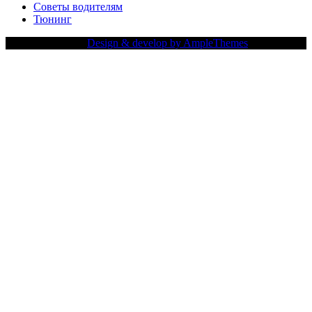
Советы водителям
Тюнинг
Copy Right Text |
Design & develop by AmpleThemes