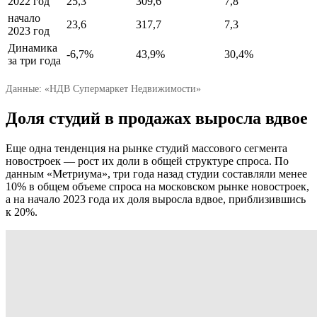
2022 год
25,3
309,6
7,8
начало
23,6
317,7
7,3
2023 год
Динамика
-6,7%
43,9%
30,4%
за три года
Данные: «НДВ Супермаркет Недвижимости»
Доля студий в продажах выросла вдвое
Еще одна тенденция на рынке студий массового сегмента
новостроек — рост их доли в общей структуре спроса. По
данным «Метриума», три года назад студии составляли менее
10% в общем объеме спроса на московском рынке новостроек,
а на начало 2023 года их доля выросла вдвое, приблизившись
к 20%.