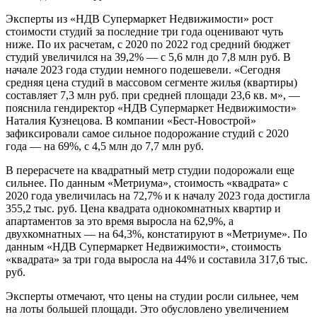
Эксперты из «НДВ Супермаркет Недвижимости» рост
стоимости студий за последние три года оценивают чуть
ниже. По их расчетам, с 2020 по 2022 год средний бюджет
студий увеличился на 39,2% — с 5,6 млн до 7,8 млн руб. В
начале 2023 года студии немного подешевели. «Сегодня
средняя цена студий в массовом сегменте жилья (квартиры)
составляет 7,3 млн руб. при средней площади 23,6 кв. м», —
пояснила гендиректор «НДВ Супермаркет Недвижимости»
Наталия Кузнецова. В компании «Бест-Новострой»
зафиксировали самое сильное подорожание студий с 2020
года — на 69%, с 4,5 млн до 7,7 млн руб.
В перерасчете на квадратный метр студии подорожали еще
сильнее. По данным «Метриума», стоимость «квадрата» с
2020 года увеличилась на 72,7% и к началу 2023 года достигла
355,2 тыс. руб. Цена квадрата однокомнатных квартир и
апартаментов за это время выросла на 62,9%, а
двухкомнатных — на 64,3%, констатируют в «Метриуме». По
данным «НДВ Супермаркет Недвижимости», стоимость
«квадрата» за три года выросла на 44% и составила 317,6 тыс.
руб.
Эксперты отмечают, что цены на студии росли сильнее, чем
на лоты большей площади. Это обусловлено увеличением