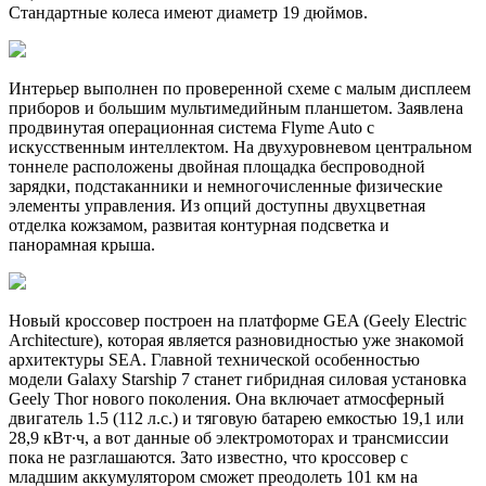
Стандартные колеса имеют диаметр 19 дюймов.
Интерьер выполнен по проверенной схеме с малым дисплеем
приборов и большим мультимедийным планшетом. Заявлена
продвинутая операционная система Flyme Auto с
искусственным интеллектом. На двухуровневом центральном
тоннеле расположены двойная площадка беспроводной
зарядки, подстаканники и немногочисленные физические
элементы управления. Из опций доступны двухцветная
отделка кожзамом, развитая контурная подсветка и
панорамная крыша.
Новый кроссовер построен на платформе GEA (Geely Electric
Architecture), которая является разновидностью уже знакомой
архитектуры SEA. Главной технической особенностью
модели Galaxy Starship 7 станет гибридная силовая установка
Geely Thor нового поколения. Она включает атмосферный
двигатель 1.5 (112 л.с.) и тяговую батарею емкостью 19,1 или
28,9 кВт∙ч, а вот данные об электромоторах и трансмиссии
пока не разглашаются. Зато известно, что кроссовер с
младшим аккумулятором сможет преодолеть 101 км на