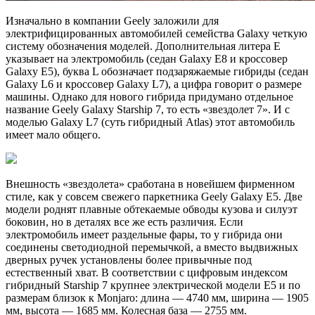
Изначально в компании Geely заложили для
электрифицированных автомобилей семейства Galaxy четкую
систему обозначения моделей. Дополнительная литера E
указывает на электромобиль (седан Galaxy E8 и кроссовер
Galaxy E5), буква L обозначает подзаряжаемые гибриды (седан
Galaxy L6 и кроссовер Galaxy L7), а цифра говорит о размере
машины. Однако для нового гибрида придумано отдельное
название Geely Galaxy Starship 7, то есть «звездолет 7». И с
моделью Galaxy L7 (суть гибридный Atlas) этот автомобиль
имеет мало общего.
Внешность «звездолета» сработана в новейшем фирменном
стиле, как у совсем свежего паркетника Geely Galaxy E5. Две
модели роднят плавные обтекаемые обводы кузова и силуэт
боковин, но в деталях все же есть различия. Если
электромобиль имеет раздельные фары, то у гибрида они
соединены светодиодной перемычкой, а вместо выдвижных
дверных ручек установлены более привычные под
естественный хват. В соответствии с цифровым индексом
гибридный Starship 7 крупнее электрической модели E5 и по
размерам близок к Monjaro: длина — 4740 мм, ширина — 1905
мм, высота — 1685 мм. Колесная база — 2755 мм.