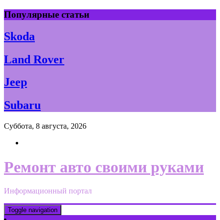
Skip
Популярные статьи
to
content
Skoda
Land Rover
Jeep
Subaru
Суббота, 8 августа, 2026
Ремонт авто своими руками
Информационный портал
Toggle navigation