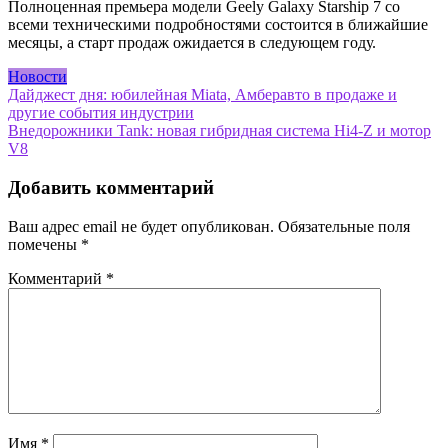
Полноценная премьера модели Geely Galaxy Starship 7 со
всеми техническими подробностями состоится в ближайшие
месяцы, а старт продаж ожидается в следующем году.
Новости
Навигация
Дайджест дня: юбилейная Miata, Амберавто в продаже и
другие события индустрии
по
Внедорожники Tank: новая гибридная система Hi4-Z и мотор
записям
V8
Добавить комментарий
Ваш адрес email не будет опубликован.
Обязательные поля
помечены
*
Комментарий
*
Имя
*