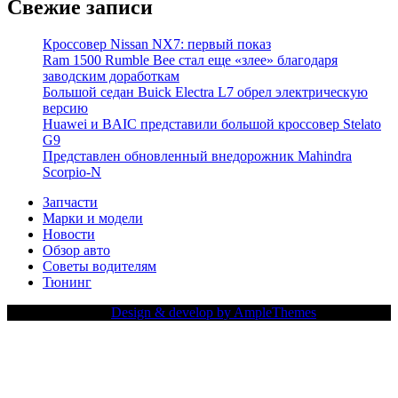
Свежие записи
Кроссовер Nissan NX7: первый показ
Ram 1500 Rumble Bee стал еще «злее» благодаря
заводским доработкам
Большой седан Buick Electra L7 обрел электрическую
версию
Huawei и BAIC представили большой кроссовер Stelato
G9
Представлен обновленный внедорожник Mahindra
Scorpio-N
Запчасти
Марки и модели
Новости
Обзор авто
Советы водителям
Тюнинг
Copy Right Text |
Design & develop by AmpleThemes