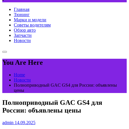
Главная
Тюнинг
Марки и модели
Советы водителям
Обзор авто
Запчасти
Новости
You Are Here
Home
Новости
Полноприводный GAC GS4 для России: объявлены
цены
Полноприводный GAC GS4 для
России: объявлены цены
admin
14.09.2025