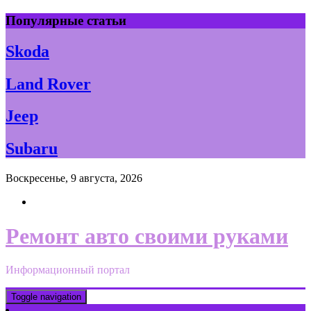
Skip
Популярные статьи
to
content
Skoda
Land Rover
Jeep
Subaru
Воскресенье, 9 августа, 2026
Ремонт авто своими руками
Информационный портал
Toggle navigation