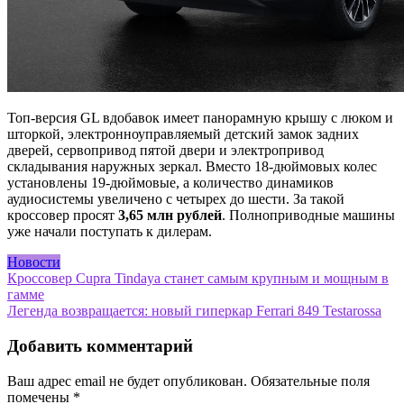
Топ-версия GL вдобавок имеет панорамную крышу с люком и
шторкой, электронноуправляемый детский замок задних
дверей, сервопривод пятой двери и электропривод
складывания наружных зеркал. Вместо 18-дюймовых колес
установлены 19-дюймовые, а количество динамиков
аудиосистемы увеличено с четырех до шести. За такой
кроссовер просят
3,65 млн рублей
. Полноприводные машины
уже начали поступать к дилерам.
Новости
Навигация
Кроссовер Cupra Tindaya станет самым крупным и мощным в
гамме
по
Легенда возвращается: новый гиперкар Ferrari 849 Testarossa
записям
Добавить комментарий
Ваш адрес email не будет опубликован.
Обязательные поля
помечены
*