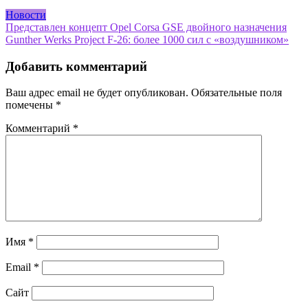
Новости
Навигация
Представлен концепт Opel Corsa GSE двойного назначения
Gunther Werks Project F-26: более 1000 сил с «воздушником»
по
записям
Добавить комментарий
Ваш адрес email не будет опубликован.
Обязательные поля
помечены
*
Комментарий
*
Имя
*
Email
*
Сайт