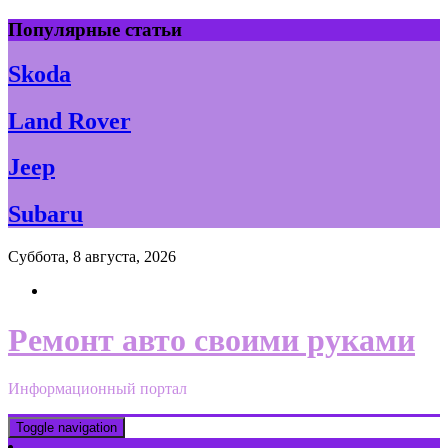
Skip
Популярные статьи
to
content
Skoda
Land Rover
Jeep
Subaru
Суббота, 8 августа, 2026
Ремонт авто своими руками
Информационный портал
Toggle navigation