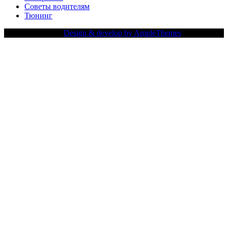
Советы водителям
Тюнинг
Copy Right Text |
Design & develop by AmpleThemes