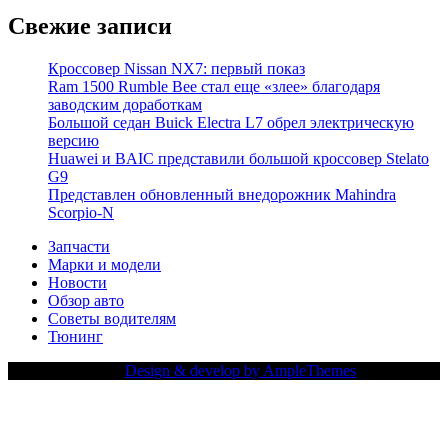
Свежие записи
Кроссовер Nissan NX7: первый показ
Ram 1500 Rumble Bee стал еще «злее» благодаря
заводским доработкам
Большой седан Buick Electra L7 обрел электрическую
версию
Huawei и BAIC представили большой кроссовер Stelato
G9
Представлен обновленный внедорожник Mahindra
Scorpio-N
Запчасти
Марки и модели
Новости
Обзор авто
Советы водителям
Тюнинг
Copy Right Text |
Design & develop by AmpleThemes