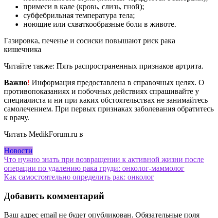
примеси в кале (кровь, слизь, гной);
субфебрильная температура тела;
ноющие или схваткообразные боли в животе.
Газировка, печенье и сосиски повышают риск рака
кишечника
Читайте также: Пять распространенных признаков артрита.
Важно
!
Информация предоставлена в справочных целях. О
противопоказаниях и побочных действиях спрашивайте у
специалиста и ни при каких обстоятельствах не занимайтесь
самолечением. При первых признаках заболевания обратитесь
к врачу.
Читать MedikForum.ru в
Новости
Навигация
Что нужно знать при возвращении к активной жизни после
операции по удалению рака груди: онколог-маммолог
по
Как самостоятельно определить рак: онколог
записям
Добавить комментарий
Ваш адрес email не будет опубликован.
Обязательные поля