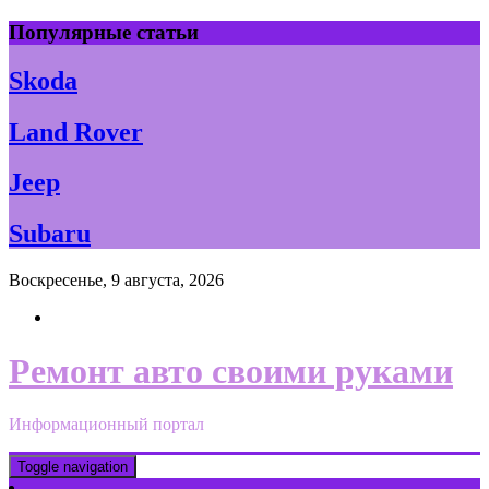
Skip
Популярные статьи
to
content
Skoda
Land Rover
Jeep
Subaru
Воскресенье, 9 августа, 2026
Ремонт авто своими руками
Информационный портал
Toggle navigation