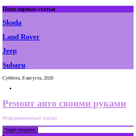
Skip
Популярные статьи
to
content
Skoda
Land Rover
Jeep
Subaru
Суббота, 8 августа, 2026
Ремонт авто своими руками
Информационный портал
Toggle navigation