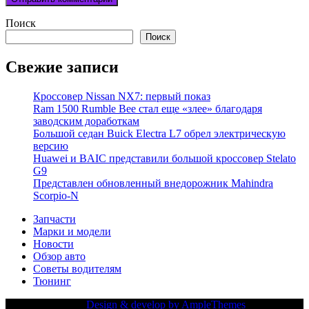
Поиск
Поиск
Свежие записи
Кроссовер Nissan NX7: первый показ
Ram 1500 Rumble Bee стал еще «злее» благодаря
заводским доработкам
Большой седан Buick Electra L7 обрел электрическую
версию
Huawei и BAIC представили большой кроссовер Stelato
G9
Представлен обновленный внедорожник Mahindra
Scorpio-N
Запчасти
Марки и модели
Новости
Обзор авто
Советы водителям
Тюнинг
Copy Right Text |
Design & develop by AmpleThemes