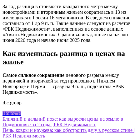
За год разница в стоимости квадратного метра между
новостройками и вторичным жильем сократилась в 13 из
имеющихся в России 16 мегаполисов. В среднем снижение
составило от 1 до 9 п. п. Такие данные следуют из расчетов
«РБК Недвижимости», выполненных на основе данных
«Авито-Недвижимости». Сравнивались данные на начало
июня 2026 года и начало июня 2025 года.
Как изменилась разница в ценах на
жилье
Самое сильное сокращение
ценового разрыва между
первичкой и вторичкой за год произошло в Нижнем
Новгороде
и Перми — сразу на 9 п. п., подсчитала «РБК
Недвижимость».
rbc.group
Новости
Навигация
Ближний и дальний пояс: как выросли цены на землю в
Подмосковье за 2 года | РБК Недвижимость
по
Печь, ковры и кружева: как обустроить дачу в русском стиле |
записям
РБК Недвижимость