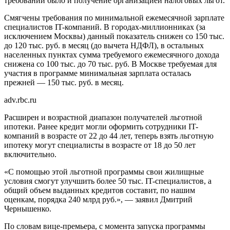
требований было и получение организацией налоговых льгот.
Смягчены требования по минимальной ежемесячной зарплате
специалистов IT-компаний. В городах-миллионниках (за
исключением Москвы) данный показатель снижен со 150 тыс.
до 120 тыс. руб. в месяц (до вычета НДФЛ), в остальных
населенных пунктах сумма требуемого ежемесячного дохода
снижена со 100 тыс. до 70 тыс. руб. В Москве требуемая для
участия в программе минимальная зарплата осталась
прежней — 150 тыс. руб. в месяц.
adv.rbc.ru
Расширен и возрастной диапазон получателей льготной
ипотеки. Ранее кредит могли оформить сотрудники IT-
компаний в возрасте от 22 до 44 лет, теперь взять льготную
ипотеку могут специалисты в возрасте от 18 до 50 лет
включительно.
«С помощью этой льготной программы свои жилищные
условия смогут улучшить более 50 тыс. IT-специалистов, а
общий объем выданных кредитов составит, по нашим
оценкам, порядка 240 млрд руб.», — заявил Дмитрий
Чернышенко.
По словам вице-премьера, с момента запуска программы