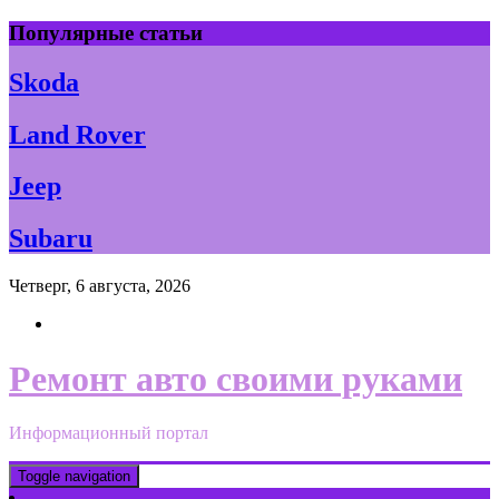
Skip
Популярные статьи
to
content
Skoda
Land Rover
Jeep
Subaru
Четверг, 6 августа, 2026
Ремонт авто своими руками
Информационный портал
Toggle navigation