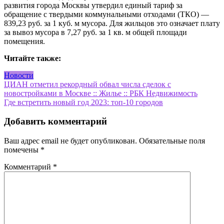
развития города Москвы утвердил единый тариф за
обращение с твердыми коммунальными отходами (ТКО) —
839,23 руб. за 1 куб. м мусора. Для жильцов это означает плату
за вывоз мусора в 7,27 руб. за 1 кв. м общей площади
помещения.
Читайте также:
Новости
Навигация
ЦИАН отметил рекордный обвал числа сделок с
новостройками в Москве :: Жилье :: РБК Недвижимость
по
Где встретить новый год 2023: топ-10 городов
записям
Добавить комментарий
Ваш адрес email не будет опубликован.
Обязательные поля
помечены
*
Комментарий
*