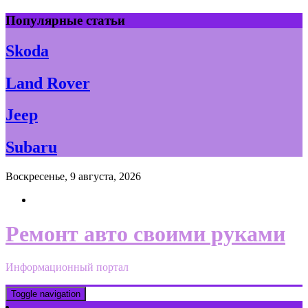
Skip
Популярные статьи
to
content
Skoda
Land Rover
Jeep
Subaru
Воскресенье, 9 августа, 2026
Ремонт авто своими руками
Информационный портал
Toggle navigation