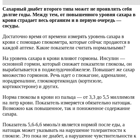
Сахарный диабет второго типа может не проявлять себя
долгие годы. Между тем, от повышенного уровня сахара в
крови страдает весь организм и в первую очередь —
сосуды.
Достаточно время от времени измерять уровень сахара в
крови с помощью глюкометра, которые сейчас продаются в
каждой аптеке. Какие показатели считать нормальными?
На уровень сахара в крови влияют гормоны. Инсулин —
основной гормон, который снижает показатели глюкозы, он
вырабатывается в поджелудочнойжелезе. Повышает же сахар
множество гормонов. Речь идет о глюкагоне, адреналине,
норадреналине, глюкокортикоидах (кортизоле,
кортикостероне) и других.
Норма глюкозы в крови из пальца — от 3,3 до 5,5 миллимоля
на литр крови. Показатель измеряется обязательно натощак.
Возможно как повышенное, так и пониженное содержание
сахара.
Показатель 5,6-6,6 ммоль/л является нормой после еды, а
натощак может указывать на нарушение толерантности к
глюкозе. Это пока не диабет, а нарушение чувствительности к