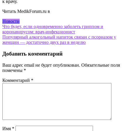
к врачу.
Читать MedikForum.ru в
Новости
Навигация
Что будет, если одновременно заболеть гриппом и
коронавирусом: врач-инфекционист
по
Популярный алкогольный напиток связан с псориазом у
записям
женщин — достаточно двух раз в неделю
Добавить комментарий
Ваш адрес email не будет опубликован.
Обязательные поля
помечены
*
Комментарий
*
Имя
*