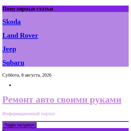
Skip
Популярные статьи
to
content
Skoda
Land Rover
Jeep
Subaru
Суббота, 8 августа, 2026
Ремонт авто своими руками
Информационный портал
Toggle navigation