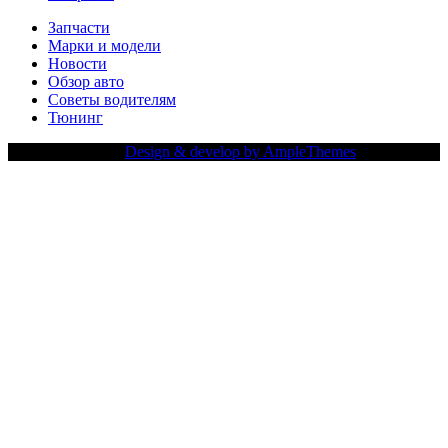
Запчасти
Марки и модели
Новости
Обзор авто
Советы водителям
Тюнинг
Copy Right Text |
Design & develop by AmpleThemes