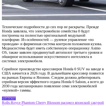
Технические подробности до сих пор не раскрыты. Прежде
Honda заявляла, что электромобили семейства 0 будут
построены на полностью оригинальной модульной
платформе. Из особенностей — рулевое управление «по
проводам» и фирменная система контроля положения кузова.
Медиасистема будет иметь собственную операционку Asimo
OS, также заявлен продвинутый автопилот третьего уровня и
обширное использование искусственного интеллекта в
системах электромобиля.
Серийное производство кроссоверов Honda 0 SUV на заводе в
США начнется в 2026 году. В дальнейшем кроссовер появится
на рынках Европы и Японии. Следом должна дебютировать
серийная версия эффектного седана Honda 0 Saloon, а всего до
2030 года запланировано появление семи электромобилей
«нулевой» гаммы.
Новости
Навигация
Rolls-Royce Phantom Cherry Blossom расцвел японской сакурой