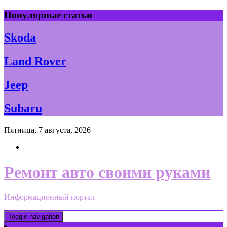
Skip
Популярные статьи
to
content
Skoda
Land Rover
Jeep
Subaru
Пятница, 7 августа, 2026
Ремонт авто своими руками
Информационный портал
Toggle navigation