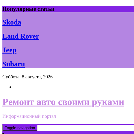
Skip
Популярные статьи
to
content
Skoda
Land Rover
Jeep
Subaru
Суббота, 8 августа, 2026
Ремонт авто своими руками
Информационный портал
Toggle navigation