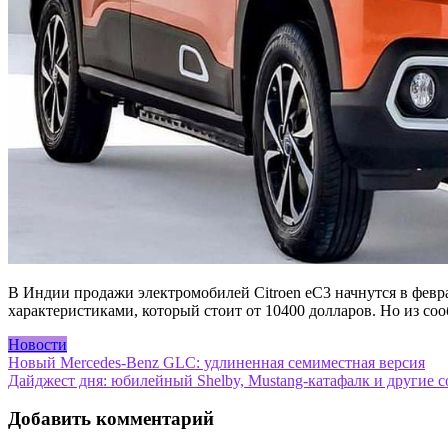
В Индии продажи электромобилей Citroen eC3 начнутся в февра
характеристиками, который стоит от 10400 долларов. Но из со
Новости
Навигация
Новый Mercedes-Benz GLC: удлиненная семиместная версия
Дайджест дня: юбилейный Shelby, Mustang-катафалк и другие 
по
записям
Добавить комментарий