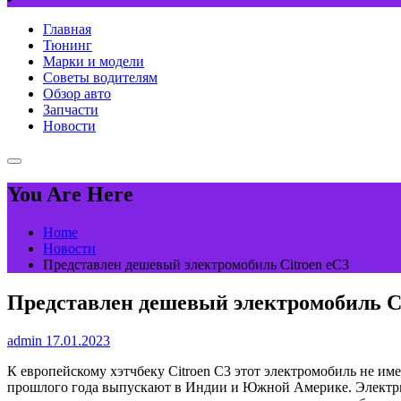
Главная
Тюнинг
Марки и модели
Советы водителям
Обзор авто
Запчасти
Новости
You Are Here
Home
Новости
Представлен дешевый электромобиль Citroen eC3
Представлен дешевый электромобиль Ci
admin
17.01.2023
К европейскому хэтчбеку Citroen C3 этот электромобиль не и
прошлого года выпускают в Индии и Южной Америке. Электрич