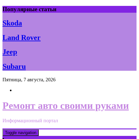
Skip
Популярные статьи
to
content
Skoda
Land Rover
Jeep
Subaru
Пятница, 7 августа, 2026
Ремонт авто своими руками
Информационный портал
Toggle navigation