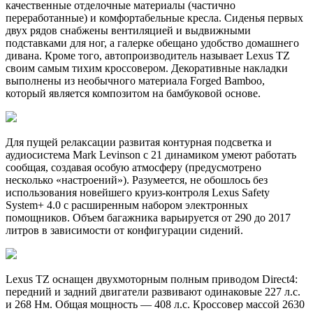
качественные отделочные материалы (частично
переработанные) и комфортабельные кресла. Сиденья первых
двух рядов снабжены вентиляцией и выдвижными
подставками для ног, а галерке обещано удобство домашнего
дивана. Кроме того, автопроизводитель называет Lexus TZ
своим самым тихим кроссовером. Декоративные накладки
выполнены из необычного материала Forged Bamboo,
который является композитом на бамбуковой основе.
Для пущей релаксации развитая контурная подсветка и
аудиосистема Mark Levinson с 21 динамиком умеют работать
сообщая, создавая особую атмосферу (предусмотрено
несколько «настроений»). Разумеется, не обошлось без
использования новейшего круиз-контроля Lexus Safety
System+ 4.0 с расширенным набором электронных
помощников. Объем багажника варьируется от 290 до 2017
литров в зависимости от конфигурации сидений.
Lexus TZ оснащен двухмоторным полным приводом Direct4:
передний и задний двигатели развивают одинаковые 227 л.с.
и 268 Нм. Общая мощность — 408 л.с. Кроссовер массой 2630