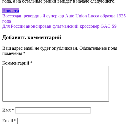
года, а на остальные рынки выйдет в начале следующего.
Новости
Навигация
Воссоздан рекордный суперкар Auto Union Lucca образца 1935
года
по
Для России анонсирован флагманский кроссовер GAC S9
записям
Добавить комментарий
Ваш адрес email не будет опубликован.
Обязательные поля
помечены
*
Комментарий
*
Имя
*
Email
*