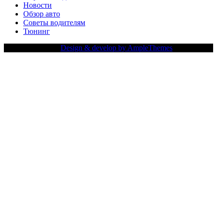
Новости
Обзор авто
Советы водителям
Тюнинг
Copy Right Text |
Design & develop by AmpleThemes