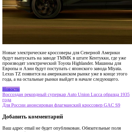
Новые электрические кроссоверы для Северной Америки
будут выпускать на заводе TMMK в штате Кентукки, где уже
производят электрический Toyota Highlander. Машины для
Европы и Азии будут поступать с японского завода Miyata.
Lexus TZ появится на американском рынке уже в конце этого
года, а на остальные рынки выйдет в начале следующего.
Новости
Навигация
Воссоздан рекордный суперкар Auto Union Lucca образца 1935
года
по
Для России анонсирован флагманский кроссовер GAC S9
записям
Добавить комментарий
Ваш адрес email не будет опубликован.
Обязательные поля