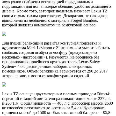
двух рядов снабжены вентиляцией и выдвижными
подставками для ног, а галерке обещано удобство домашнего
дивана. Кроме того, автопроизводитель называет Lexus TZ
своим самым тихим кроссовером. Декоративные накладки
выполнены из необычного материала Forged Bamboo,
который является композитом на бамбуковой основе.
Для пущей релаксации развитая контурная подсветка и
аудиосистема Mark Levinson с 21 динамиком умеют работать
сообщая, создавая особую атмосферу (предусмотрено
несколько «настроений»). Разумеется, не обошлось без
использования новейшего круиз-контроля Lexus Safety
System+ 4.0 с расширенным набором электронных
помощников. Объем багажника варьируется от 290 до 2017
литров в зависимости от конфигурации сидений.
Lexus TZ оснащен двухмоторным полным приводом Direct4:
передний и задний двигатели развивают одинаковые 227 л.с.
и 268 Нм. Общая мощность — 408 л.с. Кроссовер массой 2630
кг способен разогнаться до «сотни» за 5,4 с и буксировать
прицепы массой до 1500 кг. Емкость тяговой батареи — 95,8