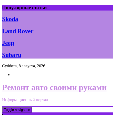
Skip
Популярные статьи
to
content
Skoda
Land Rover
Jeep
Subaru
Суббота, 8 августа, 2026
Ремонт авто своими руками
Информационный портал
Toggle navigation