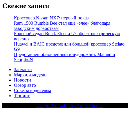
Свежие записи
Кроссовер Nissan NX7: первый показ
Ram 1500 Rumble Bee стал еще «злее» благодаря
заводским доработкам
Большой седан Buick Electra L7 обрел электрическую
версию
Huawei и BAIC представили большой кроссовер Stelato
G9
Представлен обновленный внедорожник Mahindra
Scorpio-N
Запчасти
Марки и модели
Новости
Обзор авто
Советы водителям
Тюнинг
Copy Right Text |
Design & develop by AmpleThemes