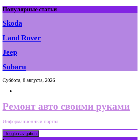
Skip
Популярные статьи
to
content
Skoda
Land Rover
Jeep
Subaru
Суббота, 8 августа, 2026
Ремонт авто своими руками
Информационный портал
Toggle navigation