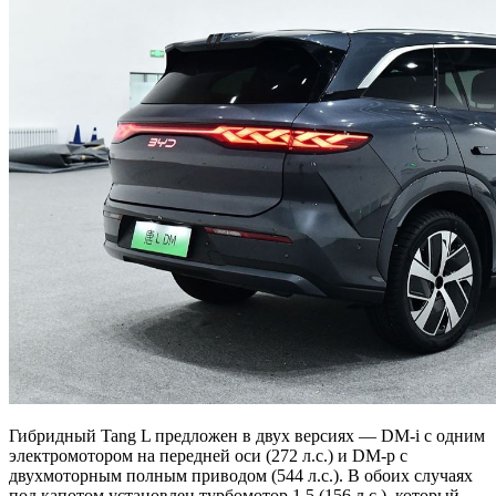
Гибридный Tang L предложен в двух версиях — DM-i с одним
электромотором на передней оси (272 л.с.) и DM-p c
двухмоторным полным приводом (544 л.с.). В обоих случаях
под капотом установлен турбомотор 1.5 (156 л.с.), который