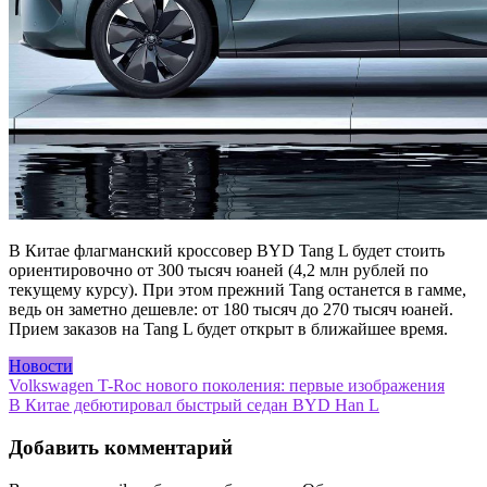
В Китае флагманский кроссовер BYD Tang L будет стоить
ориентировочно от 300 тысяч юаней (4,2 млн рублей по
текущему курсу). При этом прежний Tang останется в гамме,
ведь он заметно дешевле: от 180 тысяч до 270 тысяч юаней.
Прием заказов на Tang L будет открыт в ближайшее время.
Новости
Навигация
Volkswagen T-Roc нового поколения: первые изображения
В Китае дебютировал быстрый седан BYD Han L
по
записям
Добавить комментарий