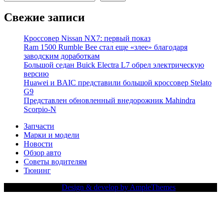
Свежие записи
Кроссовер Nissan NX7: первый показ
Ram 1500 Rumble Bee стал еще «злее» благодаря
заводским доработкам
Большой седан Buick Electra L7 обрел электрическую
версию
Huawei и BAIC представили большой кроссовер Stelato
G9
Представлен обновленный внедорожник Mahindra
Scorpio-N
Запчасти
Марки и модели
Новости
Обзор авто
Советы водителям
Тюнинг
Copy Right Text |
Design & develop by AmpleThemes