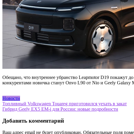
Обещано, что внутреннее убранство Leapmotor D19 покажут до 
конкурентами новичка станут Onvo L90 от Nio и Geely Galaxy 
Новости
Навигация
Топливный Volkswagen Touareg приготовился уехать в закат
Гибрид Geely EX5 EM-i для России: новые подробности
по
записям
Добавить комментарий
Ваш адрес email не будет опубликован.
Обязательные поля пом