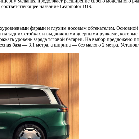
нцерну Stellantis, продолжает расширение своего модельного ря
соответствующее название Leapmotor D19.
вухуровневыми фарами и глухим носовым обтекателем. Основной 
а задних стойках и выдвижными дверными ручками, которые вс
бражать уровень заряда тяговой батареи. На выбор предложено п
колесная база — 3,1 метра, а ширина — без малого 2 метра. Уст