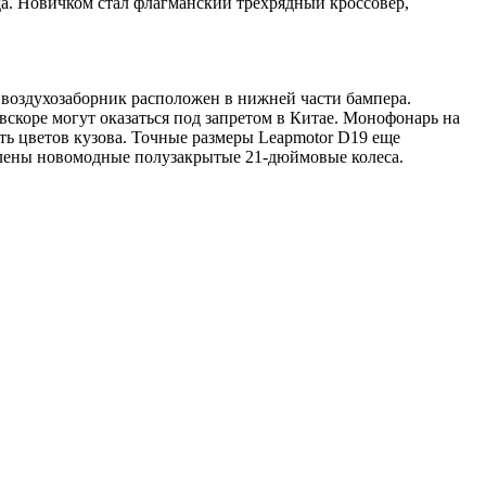
да. Новичком стал флагманский трехрядный кроссовер,
воздухозаборник расположен в нижней части бампера.
коре могут оказаться под запретом в Китае. Монофонарь на
ять цветов кузова. Точные размеры Leapmotor D19 еще
ановлены новомодные полузакрытые 21-дюймовые колеса.