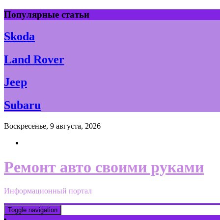
Skip
Популярные статьи
to
content
Skoda
Land Rover
Jeep
Subaru
Воскресенье, 9 августа, 2026
Ремонт авто своими руками
Информационный портал
Toggle navigation