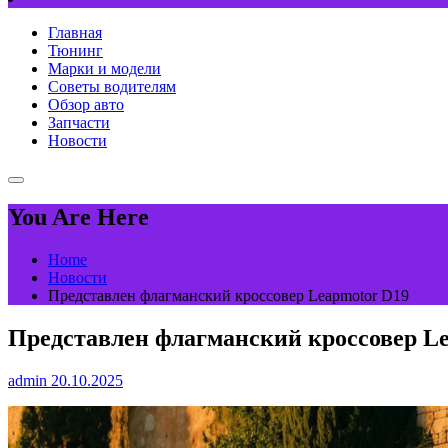
Главная
Тюнинг
Марки и модели
Советы водителям
Обзор авто
Запчасти
Новости
You Are Here
Home
Новости
Представлен флагманский кроссовер Leapmotor D19
Представлен флагманский кроссовер L
admin
20.10.2025