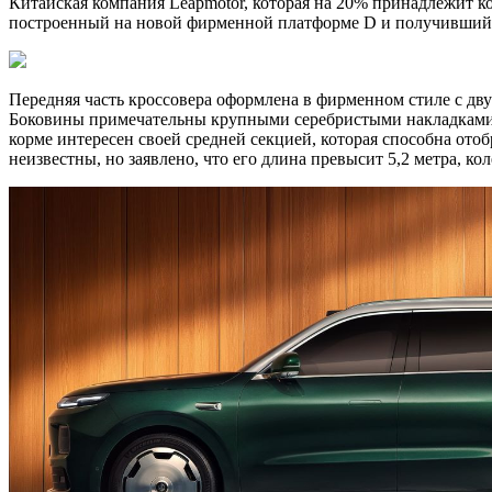
Китайская компания Leapmotor, которая на 20% принадлежит ко
построенный на новой фирменной платформе D и получивший 
Передняя часть кроссовера оформлена в фирменном стиле с д
Боковины примечательны крупными серебристыми накладками н
корме интересен своей средней секцией, которая способна ото
неизвестны, но заявлено, что его длина превысит 5,2 метра, 