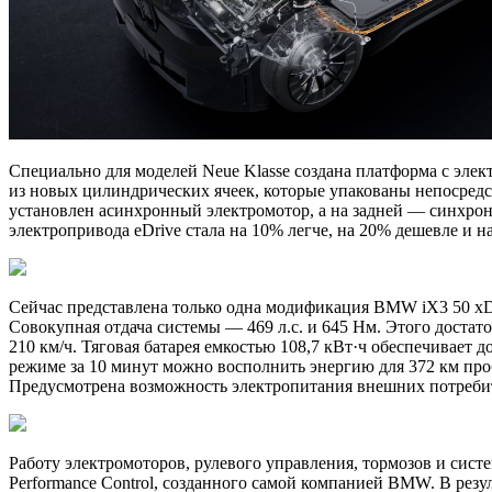
Специально для моделей Neue Klasse создана платформа с элек
из новых цилиндрических ячеек, которые упакованы непосредст
установлен асинхронный электромотор, а на задней — синхро
электропривода eDrive стала на 10% легче, на 20% дешевле и
Сейчас представлена только одна модификация BMW iX3 50 xDri
Совокупная отдача системы — 469 л.с. и 645 Нм. Этого достато
210 км/ч. Тяговая батарея емкостью 108,7 кВт·ч обеспечивает
режиме за 10 минут можно восполнить энергию для 372 км пробе
Предусмотрена возможность электропитания внешних потребит
Работу электромоторов, рулевого управления, тормозов и сис
Performance Control, созданного самой компанией BMW. В резу