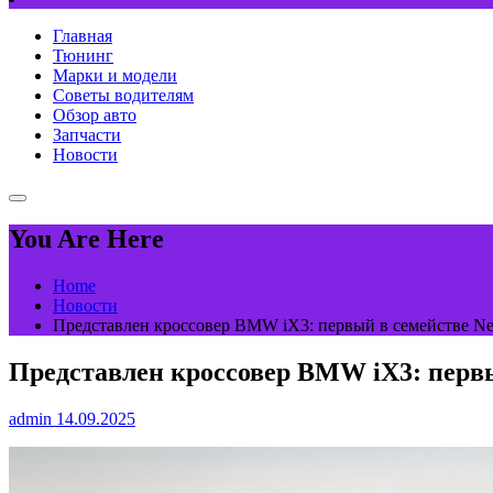
Главная
Тюнинг
Марки и модели
Советы водителям
Обзор авто
Запчасти
Новости
You Are Here
Home
Новости
Представлен кроссовер BMW iX3: первый в семействе Ne
Представлен кроссовер BMW iX3: первы
admin
14.09.2025