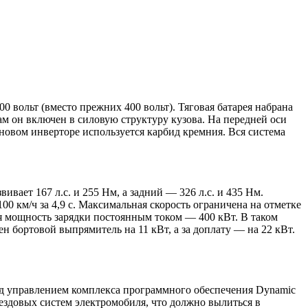
 вольт (вместо прежних 400 вольт). Тяговая батарея набрана
ам он включен в силовую структуру кузова. На передней оси
овом инверторе используется карбид кремния. Вся система
ает 167 л.с. и 255 Нм, а задний — 326 л.с. и 435 Нм.
00 км/ч за 4,9 с. Максимальная скорость ограничена на отметке
ая мощность зарядки постоянным током — 400 кВт. В таком
н бортовой выпрямитель на 11 кВт, а за доплату — на 22 кВт.
под управлением комплекса программного обеспечения Dynamic
 ездовых систем электромобиля, что должно вылиться в