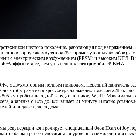
тротехникой шестого поколения, работающая под напряжением 800
венно в корпус аккумулятора (без промежуточных коробов), а с
нный с электрическим возбуждением (EESM) и высоким КПД. В н
 на 40% эффективнее, чем у нынешних электромобилей BMW.
ve с двухмоторным полным приводом. Передний двигатель развив
чно, чтобы разогнать кроссовер снаряженной массой 2285 кг до 1
 до 805 км пробега на одной зарядке по циклу WLTP. Максимальн
га, а зарядка с 10% до 80% займет 21 минуту. Штатно установле
елей или даже целого дома.
темы рекуперации контролирует специальный блок Heart of Joy 
льтате обещан ранее недосягаемый уровень взаимодействия всех