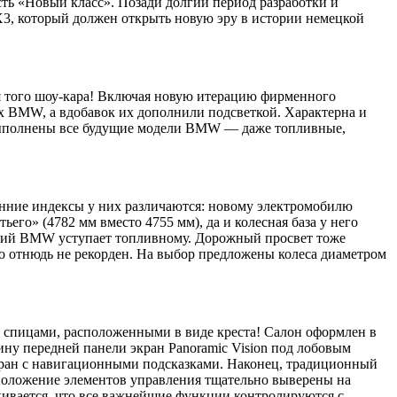
ть «Новый класс». Позади долгий период разработки и
iX3, который должен открыть новую эру в истории немецкой
я того шоу-кара! Включая новую итерацию фирменного
ых BMW, а вдобавок их дополнили подсветкой. Характерна и
 выполнены все будущие модели BMW — даже топливные,
нние индексы у них различаются: новому электромобилю
го» (4782 мм вместо 4755 мм), да и колесная база у него
еский BMW уступает топливному. Дорожный просвет тоже
о отнюдь не рекорден. На выбор предложены колеса диаметром
я спицами, расположенными в виде креста! Салон оформлен в
ину передней панели экран Panoramic Vision под лобовым
кран с навигационными подсказками. Наконец, традиционный
положение элементов управления тщательно выверены на
кивается, что все важнейшие функции контролируются с