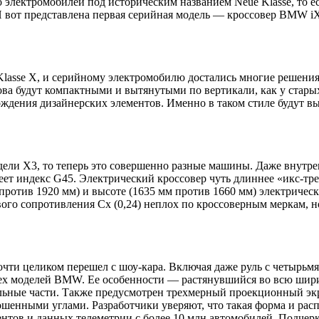
электромобилей под историческим названием Neue Klasse, то ес
. И вот представлена первая серийная модель — кроссовер BMW 
 Klasse X, и серийному электромобилю достались многие решени
ова будут компактными и вытянутыми по вертикали, как у стар
ождения дизайнерских элементов. Именно в таком стиле будут
ли X3, то теперь это совершенно разные машины. Даже внутре
индекс G45. Электрический кроссовер чуть длиннее «икс-третье
 против 1920 мм) и высоте (1635 мм против 1660 мм) электрич
ого сопротивления Cx (0,24) неплох по кроссоверным меркам, н
чти целиком перешел с шоу-кара. Включая даже руль с четырьм
 всех моделей BMW. Ее особенности — растянувшийся во всю шир
ельные части. Также предусмотрен трехмерный проекционный э
шенными углами. Разработчики уверяют, что такая форма и рас
ентов и данных телеметрии с более 10 млн автомобилей. Подчер