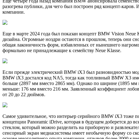
Еще четыре года назад компания BMW анонсировала семейство 
разогрева публики, для чего был построен ряд концепт-каров
компании.
Еще в марте 2024 года был показан концепт BMW Vision Neue
дизайна. Огромные ноздри остаются в прошлом, теперь они сн
общая лаконичность форм, избавленных от нынешнего нагром
формально не принадлежащие к семейству Neue Klasse.
Если прежде электрический BMW iX3 был разновидностью моде
BMW iX3 достался код NA5, тогда как топливный BMW X3 имеет 
больше (2897 мм вместо 2865 мм). Однако по ширине (1895 мм
меньше: 176 мм вместо 216 мм. Заявленный коэффициент лобов
от 20 до 22 дюймов.
Самое удивительное, что интерьер серийного BMW iX3 тоже по
концепции Panoramic iDrive, которая в будущем доберется до
стеклом, который можно разделить на приборную и развлекат
сенсорный экран медиасистемы имеет необычную форму со ско
основе многолетнего опыта компании, отзывов более 3000 кли