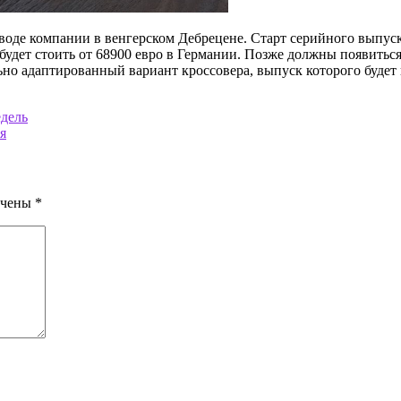
воде компании в венгерском Дебрецене. Старт серийного выпуск
e будет стоить от 68900 евро в Германии. Позже должны появит
о адаптированный вариант кроссовера, выпуск которого будет 
едель
я
ечены
*