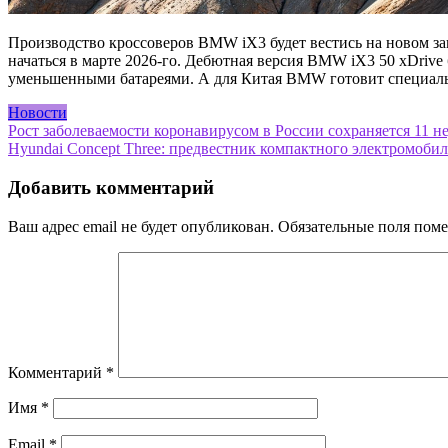
Производство кроссоверов BMW iX3 будет вестись на новом за
начаться в марте 2026-го. Дебютная версия BMW iX3 50 xDriv
уменьшенными батареями. А для Китая BMW готовит специальн
Новости
Навигация
Рост заболеваемости коронавирусом в России сохраняется 11 н
Hyundai Concept Three: предвестник компактного электромобил
по
записям
Добавить комментарий
Ваш адрес email не будет опубликован.
Обязательные поля пом
Комментарий
*
Имя
*
Email
*