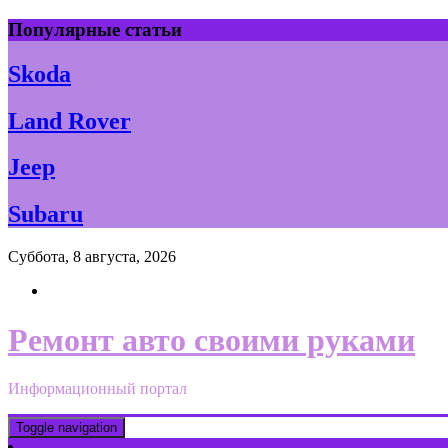
Skip
Популярные статьи
to
content
Skoda
Land Rover
Jeep
Subaru
Суббота, 8 августа, 2026
Ремонт авто своими руками
Информационный портал
Toggle navigation