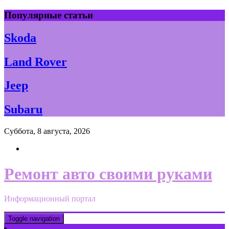
Skip
Популярные статьи
to
content
Skoda
Land Rover
Jeep
Subaru
Суббота, 8 августа, 2026
Ремонт авто своими руками
Информационный портал
Toggle navigation