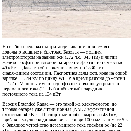
На выбор предложены три модификации, причем все
довольно мощные и быстрые. Базовая — с одним
электромотором на задней оси (272 л.с., 343 Нм) и литий-
железо-фосфатной тяговой батареей эффективной емкостью
49 кВт·ч. Даже такой паркетник тянет на 1830 кг в
снаряженном состоянии. Паспортная дальность хода на одной
зарядке — 344 км по циклу WLTP, а время разгона до «сотни»
— 5,7 с. Машины имеют однофазное зарядное устройство
переменного тока (11 кВт) и «быстрый» зарядник
постоянного тока на 134 кВт.
Версия Extended Range — это такой же электромотор, но
тяговая батарея уже литий-ионная (NMC) эффективной
емкостью 64 кВт·ч. Паспортный пробег вырос до 480 км, а
вдобавок улучшена динамика: разгон до 100 км/ч занимает 5,3
с. Зарядное устройство переменного тока трехфазное (на 22
кВт), мощность устройства постоянного тока повышена до