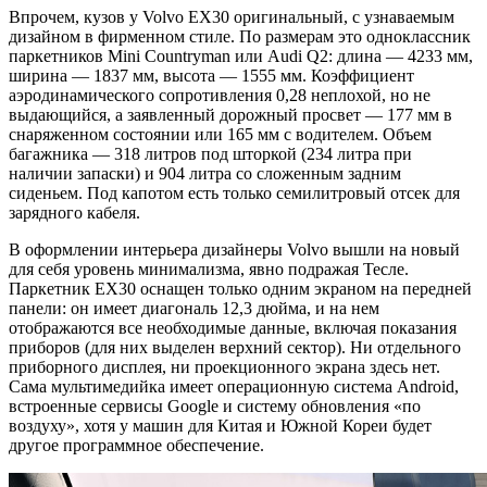
Впрочем, кузов у Volvo EX30 оригинальный, с узнаваемым
дизайном в фирменном стиле. По размерам это одноклассник
паркетников Mini Countryman или Audi Q2: длина — 4233 мм,
ширина — 1837 мм, высота — 1555 мм. Коэффициент
аэродинамического сопротивления 0,28 неплохой, но не
выдающийся, а заявленный дорожный просвет — 177 мм в
снаряженном состоянии или 165 мм с водителем. Объем
багажника — 318 литров под шторкой (234 литра при
наличии запаски) и 904 литра со сложенным задним
сиденьем. Под капотом есть только семилитровый отсек для
зарядного кабеля.
В оформлении интерьера дизайнеры Volvo вышли на новый
для себя уровень минимализма, явно подражая Тесле.
Паркетник EX30 оснащен только одним экраном на передней
панели: он имеет диагональ 12,3 дюйма, и на нем
отображаются все необходимые данные, включая показания
приборов (для них выделен верхний сектор). Ни отдельного
приборного дисплея, ни проекционного экрана здесь нет.
Сама мультимедийка имеет операционную система Android,
встроенные сервисы Google и систему обновления «по
воздуху», хотя у машин для Китая и Южной Кореи будет
другое программное обеспечение.