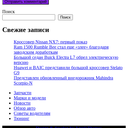
Поиск
Поиск
Свежие записи
Кроссовер Nissan NX7: первый показ
Ram 1500 Rumble Bee стал еще «злее» благодаря
заводским доработкам
Большой седан Buick Electra L7 обрел электрическую
версию
Huawei и BAIC представили большой кроссовер Stelato
G9
Представлен обновленный внедорожник Mahindra
Scorpio-N
Запчасти
Марки и модели
Новости
Обзор авто
Советы водителям
Тюнинг