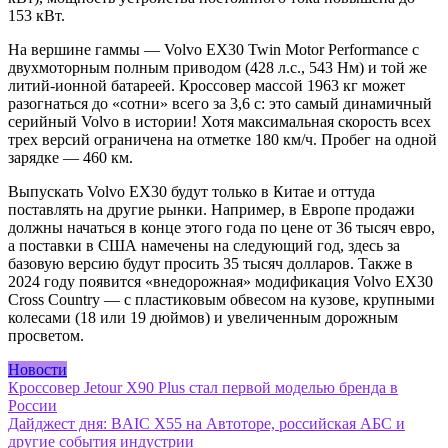
153 кВт.
На вершине гаммы — Volvo EX30 Twin Motor Performance с
двухмоторным полным приводом (428 л.с., 543 Нм) и той же
литий-ионной батареей. Кроссовер массой 1963 кг может
разогнаться до «сотни» всего за 3,6 с: это самый динамичный
серийный Volvo в истории! Хотя максимальная скорость всех
трех версий ограничена на отметке 180 км/ч. Пробег на одной
зарядке — 460 км.
Выпускать Volvo EX30 будут только в Китае и оттуда
поставлять на другие рынки. Например, в Европе продажи
должны начаться в конце этого года по цене от 36 тысяч евро,
а поставки в США намечены на следующий год, здесь за
базовую версию будут просить 35 тысяч долларов. Также в
2024 году появится «внедорожная» модификация Volvo EX30
Cross Country — с пластиковым обвесом на кузове, крупными
колесами (18 или 19 дюймов) и увеличенным дорожным
просветом.
Новости
Навигация
Кроссовер Jetour X90 Plus стал первой моделью бренда в
России
по
Дайджест дня: BAIC X55 на Автоторе, российская АБС и
записям
другие события индустрии