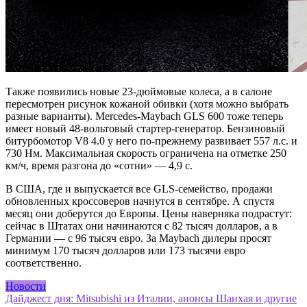
Также появились новые 23-дюймовые колеса, а в салоне
пересмотрен рисунок кожаной обивки (хотя можно выбрать
разные варианты). Mercedes-Maybach GLS 600 тоже теперь
имеет новый 48-вольтовый стартер-генератор. Бензиновый
битурбомотор V8 4.0 у него по-прежнему развивает 557 л.с. и
730 Нм. Максимальная скорость ограничена на отметке 250
км/ч, время разгона до «сотни» — 4,9 с.
В США, где и выпускается все GLS-семейство, продажи
обновленных кроссоверов начнутся в сентябре. А спустя
месяц они доберутся до Европы. Цены наверняка подрастут:
сейчас в Штатах они начинаются с 82 тысяч долларов, а в
Германии — с 96 тысяч евро. За Maybach дилеры просят
минимум 170 тысяч долларов или 173 тысячи евро
соответственно.
Новости
Навигация
Дайджест дня: Mitsubishi из Италии, анонсы Шанхая и другие