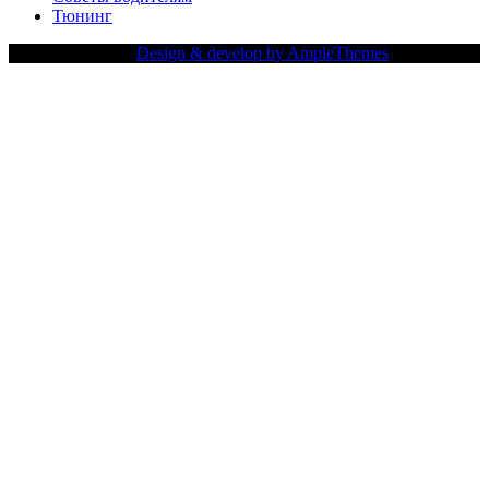
Тюнинг
Copy Right Text |
Design & develop by AmpleThemes