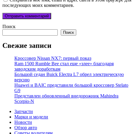
последующих моих комментариев.
Поиск
Поиск
Свежие записи
Кроссовер Nissan NX7: первый показ
Ram 1500 Rumble Bee стал еще «злее» благодаря
заводским доработкам
Большой седан Buick Electra L7 обрел электрическую
версию
Huawei и BAIC представили большой кроссовер Stelato
G9
Представлен обновленный внедорожник Mahindra
Scorpio-N
Запчасти
Марки и модели
Новости
Обзор авто
Советы водителям