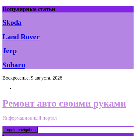
Skip
Популярные статьи
to
content
Skoda
Land Rover
Jeep
Subaru
Воскресенье, 9 августа, 2026
Ремонт авто своими руками
Информационный портал
Toggle navigation