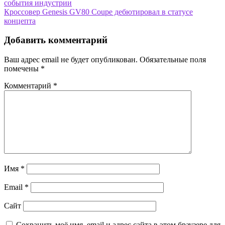
события индустрии
по
Кроссовер Genesis GV80 Coupe дебютировал в статусе
записям
концепта
Добавить комментарий
Ваш адрес email не будет опубликован.
Обязательные поля
помечены
*
Комментарий
*
Имя
*
Email
*
Сайт
Сохранить моё имя, email и адрес сайта в этом браузере для