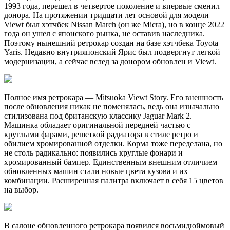
1993 года, перешел в четвертое поколение и впервые сменил
донора. На протяжении тридцати лет основой для модели
Viewt был хэтчбек Nissan March (он же Micra), но в конце 2022
года он ушел с японского рынка, не оставив наследника.
Поэтому нынешний ретрокар создан на базе хэтчбека Toyota
Yaris. Недавно внутрияпонский Ярис был подвергнут легкой
модернизации, а сейчас вслед за донором обновлен и Viewt.
Полное имя ретрокара — Mitsuoka Viewt Story. Его внешность
после обновления никак не поменялась, ведь она изначально
стилизована под британскую классику Jaguar Mark 2.
Машинка обладает оригинальной передней частью с
круглыми фарами, решеткой радиатора в стиле ретро и
обилием хромированной отделки. Корма тоже переделана, но
не столь радикально: появились круглые фонари и
хромированный бампер. Единственным внешним отличием
обновленных машин стали новые цвета кузова и их
комбинации. Расширенная палитра включает в себя 15 цветов
на выбор.
В салоне обновленного ретрокара появился восьмидюймовый