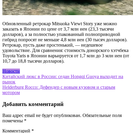
Обновленный ретрокар Mitsuoka Viewt Story уже можно
заказать в Японии по цене от 3,7 млн иен (23,3 тысячи
долларов), а за полностью упакованный полноприводной
гибрид попросят не меньше 4,8 млн иен (30 тысяч долларов).
Ретрокар, пусть даже простенький, — недешевое
удовольствие. Для сравнения: стоимость донорского хэтчбека
Toyota Yaris в Японии варьируется от 1,7 млн до 3 млн иен (от
10,7 до 18,8 тысячи долларов).
Новости
Навигация
Китайский люкс в России: седан Hongqi Guoya выходит на
рынок
по
Helderburg Rocco: Дефендер с новым кузовом и старым
записям
мотором
Добавить комментарий
Ваш адрес email не будет опубликован.
Обязательные поля
помечены
*
Комментарий
*