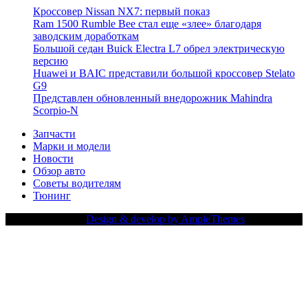
Кроссовер Nissan NX7: первый показ
Ram 1500 Rumble Bee стал еще «злее» благодаря
заводским доработкам
Большой седан Buick Electra L7 обрел электрическую
версию
Huawei и BAIC представили большой кроссовер Stelato
G9
Представлен обновленный внедорожник Mahindra
Scorpio-N
Запчасти
Марки и модели
Новости
Обзор авто
Советы водителям
Тюнинг
Copy Right Text |
Design & develop by AmpleThemes