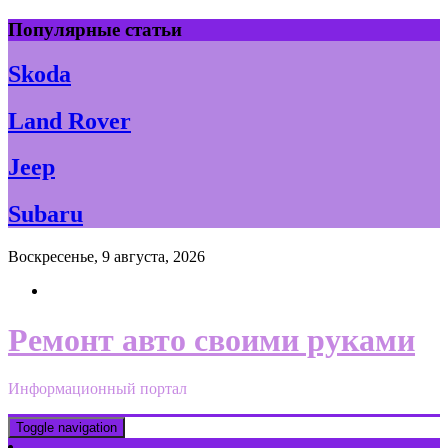
Skip
Популярные статьи
to
content
Skoda
Land Rover
Jeep
Subaru
Воскресенье, 9 августа, 2026
Ремонт авто своими руками
Информационный портал
Toggle navigation