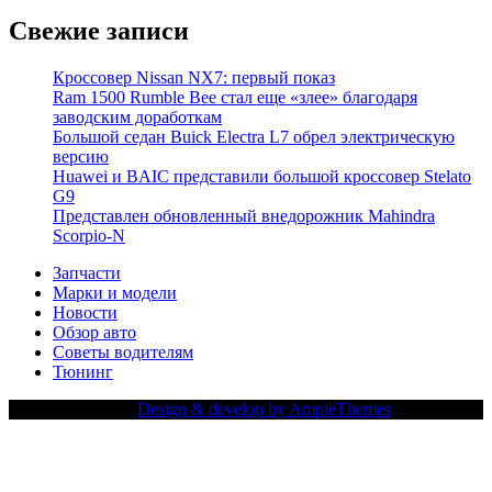
Свежие записи
Кроссовер Nissan NX7: первый показ
Ram 1500 Rumble Bee стал еще «злее» благодаря
заводским доработкам
Большой седан Buick Electra L7 обрел электрическую
версию
Huawei и BAIC представили большой кроссовер Stelato
G9
Представлен обновленный внедорожник Mahindra
Scorpio-N
Запчасти
Марки и модели
Новости
Обзор авто
Советы водителям
Тюнинг
Copy Right Text |
Design & develop by AmpleThemes