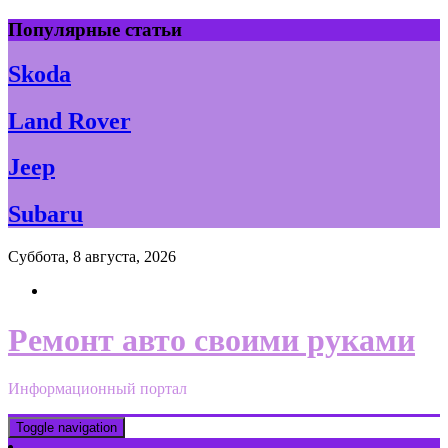
Skip
Популярные статьи
to
content
Skoda
Land Rover
Jeep
Subaru
Суббота, 8 августа, 2026
Ремонт авто своими руками
Информационный портал
Toggle navigation