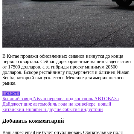
В Китае продажи обновленных седанов начнутся до конца
первого квартала. Сейчас дореформенные машины здесь стоят
от 17500 долларов, а за гибриды просят минимум 20500
долларов. Вскоре рестайлингу подвергнется и близнец Nissan
Sentra, который выпускается в Мексике для американского
рынка.
Новости
Навигация
Бывший завод Nissan перешел под контроль АВТОВАЗа
Дайджест дня: автомобиль года на конвейере, новый
по
китайский Hummer и другие события индустрии
записям
Добавить комментарий
Ваш адрес email не будет опубликован.
Обязательные поля