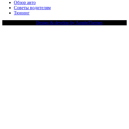
Обзор авто
Советы водителям
Тюнинг
Copy Right Text |
Design & develop by AmpleThemes