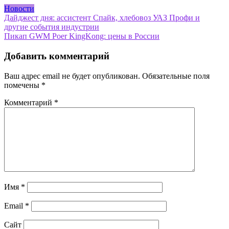
Новости
Навигация
Дайджест дня: ассистент Спайк, хлебовоз УАЗ Профи и
другие события индустрии
по
Пикап GWM Poer KingKong: цены в России
записям
Добавить комментарий
Ваш адрес email не будет опубликован.
Обязательные поля
помечены
*
Комментарий
*
Имя
*
Email
*
Сайт