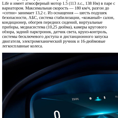
Life и имеет атмосферный мотор 1.5 (113 л.с., 138 Нм) в паре с
вариатором. Максимальная скорость — 180 км/ч, разгон до
«сотни» занимает 13,2 с. Из оснащения — шесть подушек
безопасности, АБС, система стабилизации, «кожаный» салон,
кондиционер, обогрев передних сидений, виртуальные
приборы, медиасистема (10,25 дюйма), камеры кругового
обзора, задний парктроник, датчик света, круиз-контроль,
системы бесключевого доступа и дистанционного запуска
двигателя, электромеханический ручник и 16-дюймовые
легкосплавные колеса.