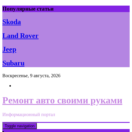
Skip
Популярные статьи
to
content
Skoda
Land Rover
Jeep
Subaru
Воскресенье, 9 августа, 2026
Ремонт авто своими руками
Информационный портал
Toggle navigation