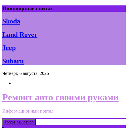
Skip
Популярные статьи
to
content
Skoda
Land Rover
Jeep
Subaru
Четверг, 6 августа, 2026
Ремонт авто своими руками
Информационный портал
Toggle navigation