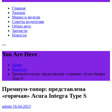
Главная
Тюнинг
Марки и модели
Советы водителям
Обзор авто
Запчасти
Новости
You Are Here
Home
Новости
Премиум-топор: представлена «горячая» Acura Integra
Type S
Премиум-топор: представлена
«горячая» Acura Integra Type S
admin
16.04.2023