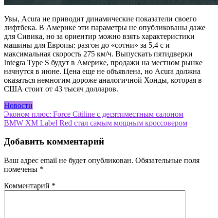
Увы, Acura не приводит динамические показатели своего
лифтбека. В Америке эти параметры не опубликованы даже
для Сивика, но за ориентир можно взять характеристики
машины для Европы: разгон до «сотни» за 5,4 с и
максимальная скорость 275 км/ч. Выпускать пятидверки
Integra Type S будут в Америке, продажи на местном рынке
начнутся в июне. Цена еще не объявлена, но Acura должна
оказаться немногим дороже аналогичной Хонды, которая в
США стоит от 43 тысяч долларов.
Новости
Навигация
Эконом плюс: Force Citiline с десятиместным салоном
BMW XM Label Red стал самым мощным кроссовером
по
записям
Добавить комментарий
Ваш адрес email не будет опубликован.
Обязательные поля
помечены
*
Комментарий
*