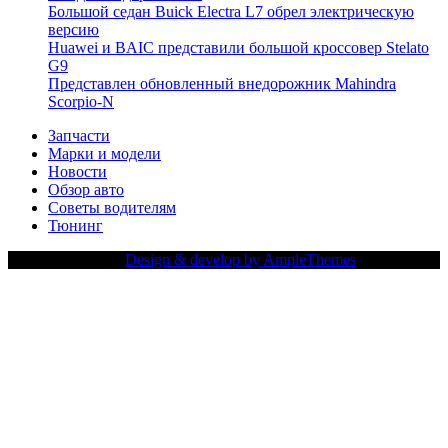
Большой седан Buick Electra L7 обрел электрическую
версию
Huawei и BAIC представили большой кроссовер Stelato
G9
Представлен обновленный внедорожник Mahindra
Scorpio-N
Запчасти
Марки и модели
Новости
Обзор авто
Советы водителям
Тюнинг
Copy Right Text |
Design & develop by AmpleThemes