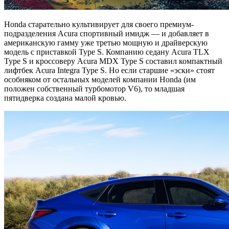
Honda старательно культивирует для своего премиум-
подразделения Acura спортивный имидж — и добавляет в
американскую гамму уже третью мощную и драйверскую
модель с приставкой Type S. Компанию седану Acura TLX
Type S и кроссоверу Acura MDX Type S составил компактный
лифтбек Acura Integra Type S. Но если старшие «эски» стоят
особняком от остальных моделей компании Honda (им
положен собственный турбомотор V6), то младшая
пятидверка создана малой кровью.