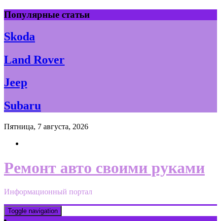
Skip
Популярные статьи
to
content
Skoda
Land Rover
Jeep
Subaru
Пятница, 7 августа, 2026
Ремонт авто своими руками
Информационный портал
Toggle navigation