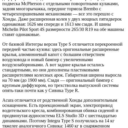
подвеска McPherson с отдельными поворотными кулаками,
задняя многорычажка, передние тормоза Brembo с
четырехпоршневыми механизмами — все это перешло с
Хонды. Даже расширенная колея у двух мощных пятидверок
одинаковая: 1626 мм спереди и 1613 мм сзади. И шины
Michelin Pilot Sport 4S размерности 265/30 R19 на обе машины
ставят одинаковые.
От базовой Интегры версия Type S отличается перекроенной
передней частью кузова: здесь оригинальные расширенные
крылья, алюминиевый капот с большим отверстием
воздуховода и новый бампер с увеличенными
воздухозаборниками. А вот задние крылья остались
стандартными, но они дополнены пластиковыми
расширителями колесных арок. Габаритная ширина выросла
на 70 мм (до 1900 мм). Сзади — оригинальный бампер с
крупным диффузором, но трехстволка выпускной системы
опять-таки почти как у Сивика Type R.
Acura отличается от родственной Хонды дополнительным
оснащением. Есть проекционный экран, электропривод
водительского кресла, комбинированная обивка сидений и
продвинутая аудиосистема ELS Studio 3D с шестнадцатью
динамиками. Поэтому Integra Type S получилась на 14 кг
тяжелее аналогичного Сивика: 1460 кг в снаряженном