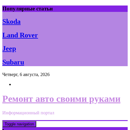
Skip
Популярные статьи
to
content
Skoda
Land Rover
Jeep
Subaru
Четверг, 6 августа, 2026
Ремонт авто своими руками
Информационный портал
Toggle navigation