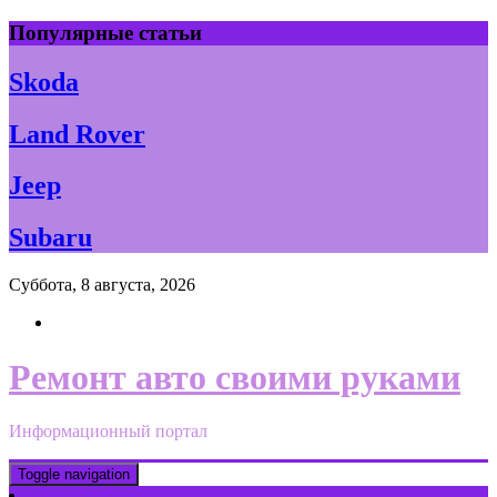
Skip
Популярные статьи
to
content
Skoda
Land Rover
Jeep
Subaru
Суббота, 8 августа, 2026
Ремонт авто своими руками
Информационный портал
Toggle navigation