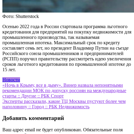
Фото: Shutterstock
Осенью 2022 года в России стартовала программа льготного
кредитования для предприятий на покупку недвижимости для
промышленного производства, так называемая
промышленная ипотека. Максимальный срок по кредиту
составляет семь лет, но президент Владимир Путин на съезде
Российского союза промышленников и предпринимателей
(РСПП) поручил правительству рассмотреть идею увеличения
сроков льготного кредитования по промышленной ипотеке до
15 лет.
Новости
Навигация
«Ночь в Крыму, все в дыму». Винер назвала непонятными
рекомендации МОК по допуску россиян на международные
по
старты :: Другие :: РБК Спорт
записям
Эксперты рассказали, какие ТЦ Москвы пустуют более чем
наполовину :: Город :: РБК Недвижимость
Добавить комментарий
Ваш адрес email не будет опубликован.
Обязательные поля