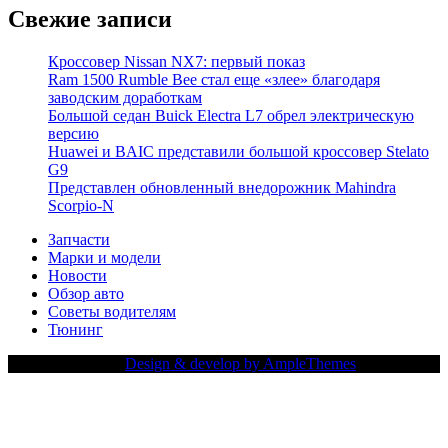
Свежие записи
Кроссовер Nissan NX7: первый показ
Ram 1500 Rumble Bee стал еще «злее» благодаря
заводским доработкам
Большой седан Buick Electra L7 обрел электрическую
версию
Huawei и BAIC представили большой кроссовер Stelato
G9
Представлен обновленный внедорожник Mahindra
Scorpio-N
Запчасти
Марки и модели
Новости
Обзор авто
Советы водителям
Тюнинг
Copy Right Text |
Design & develop by AmpleThemes