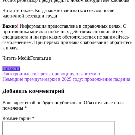
Роспотребнадзор предупредил о новом возбудителе коклюша
Читайте также: Когда можно заниматься сексом после
частичной резекции груди.
Важно
!
Информация предоставлена в справочных целях. О
противопоказаниях и побочных действиях спрашивайте у
специалиста и ни при каких обстоятельствах не занимайтесь
самолечением. При первых признаках заболевания обратитесь
к врачу.
Читать MedikForum.ru в
Новости
Навигация
Электронные сигареты провоцируют аритмию
Немецкие премиум-марки в 2025 году: продолжение падения
по
записям
Добавить комментарий
Ваш адрес email не будет опубликован.
Обязательные поля
помечены
*
Комментарий
*