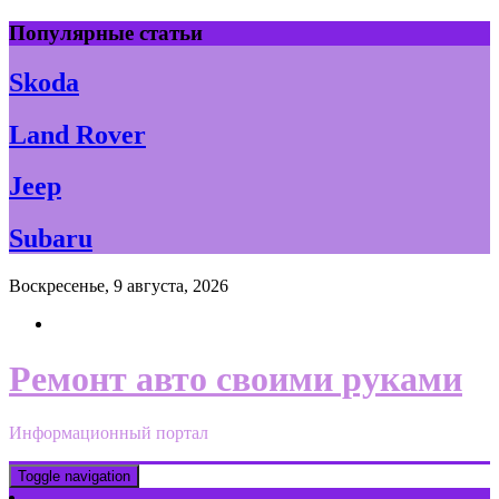
Skip
Популярные статьи
to
content
Skoda
Land Rover
Jeep
Subaru
Воскресенье, 9 августа, 2026
Ремонт авто своими руками
Информационный портал
Toggle navigation