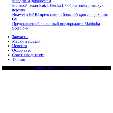
заводским доработкам
Большой седан Buick Electra L7 обрел электрическую
версию
Huawei и BAIC представили большой кроссовер Stelato
G9
Представлен обновленный внедорожник Mahindra
Scorpio-N
Запчасти
Марки и модели
Новости
Обзор авто
Советы водителям
Тюнинг
Copy Right Text |
Design & develop by AmpleThemes