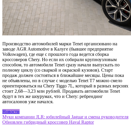
Производство автомобилей марки Tenet организовано на
заводе AGR Automotive в Калуге (бывшее предприятие
Volkswagen), где еще с прошлого года ведется сборка
кроссоверов Chery. Но если их собирали крупноузловым
способом, то автомобили Tenet сразу начали выпускать по
полному циклу (со сваркой и окраской кузовов). Старт
продаж должен состояться в ближайшие месяцы. Цены пока
не объявлены, но в случае с моделью Tenet T7 можно смело
ориентироваться на Chery Tiggo 7L, который в разных версиях
стоит 2,68—3,23 млн рублей. Продавать автомобили Tenet
будут в тех же шоурумах, что и Chery: ребрендинг
автосалонов уже начался.
Новости
Навигация
Муки компании JLR: юбилейный Jaguar и смена руководителя
Обновлен гибридный кроссовер Haval Raptor
по