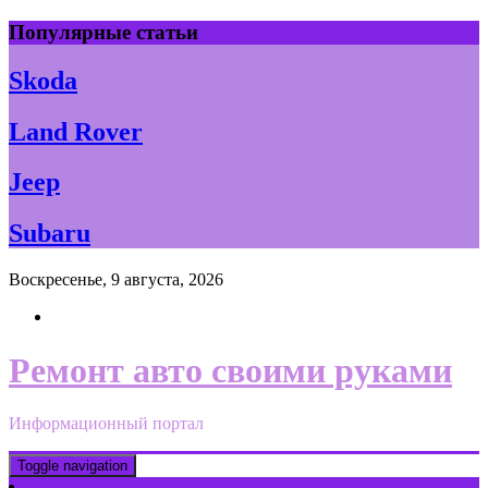
Skip
Популярные статьи
to
content
Skoda
Land Rover
Jeep
Subaru
Воскресенье, 9 августа, 2026
Ремонт авто своими руками
Информационный портал
Toggle navigation