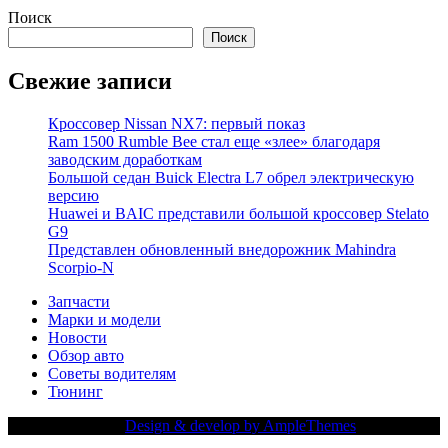
Поиск
Поиск
Свежие записи
Кроссовер Nissan NX7: первый показ
Ram 1500 Rumble Bee стал еще «злее» благодаря
заводским доработкам
Большой седан Buick Electra L7 обрел электрическую
версию
Huawei и BAIC представили большой кроссовер Stelato
G9
Представлен обновленный внедорожник Mahindra
Scorpio-N
Запчасти
Марки и модели
Новости
Обзор авто
Советы водителям
Тюнинг
Copy Right Text |
Design & develop by AmpleThemes