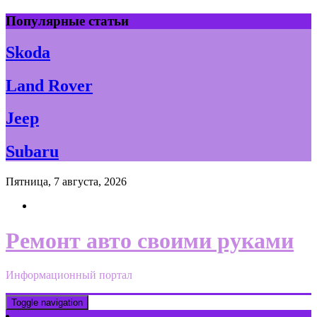
Skip
Популярные статьи
to
content
Skoda
Land Rover
Jeep
Subaru
Пятница, 7 августа, 2026
Ремонт авто своими руками
Информационный портал
Toggle navigation