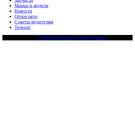
Запчасти
Марки и модели
Новости
Обзор авто
Советы водителям
Тюнинг
Copy Right Text |
Design & develop by AmpleThemes