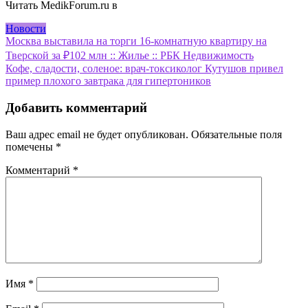
Читать MedikForum.ru в
Новости
Навигация
Москва выставила на торги 16-комнатную квартиру на
Тверской за ₽102 млн :: Жилье :: РБК Недвижимость
по
Кофе, сладости, соленое: врач-токсиколог Кутушов привел
записям
пример плохого завтрака для гипертоников
Добавить комментарий
Ваш адрес email не будет опубликован.
Обязательные поля
помечены
*
Комментарий
*
Имя
*