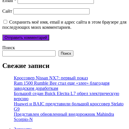
Email
*
Сайт
Сохранить моё имя, email и адрес сайта в этом браузере для
последующих моих комментариев.
Поиск
Поиск
Свежие записи
Кроссовер Nissan NX7: первый показ
Ram 1500 Rumble Bee стал еще «злее» благодаря
заводским доработкам
Большой седан Buick Electra L7 обрел электрическую
версию
Huawei и BAIC представили большой кроссовер Stelato
G9
Представлен обновленный внедорожник Mahindra
Scorpio-N