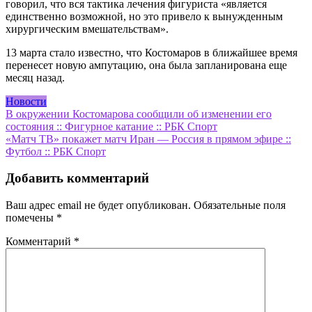
говорил, что вся тактика лечения фигуриста «является
единственно возможной, но это привело к вынужденным
хирургическим вмешательствам».
13 марта стало известно, что Костомаров в ближайшее время
перенесет новую ампутацию, она была запланирована еще
месяц назад.
Новости
Навигация
В окружении Костомарова сообщили об изменении его
состояния :: Фигурное катание :: РБК Спорт
по
«Матч ТВ» покажет матч Иран — Россия в прямом эфире ::
записям
Футбол :: РБК Спорт
Добавить комментарий
Ваш адрес email не будет опубликован.
Обязательные поля
помечены
*
Комментарий
*