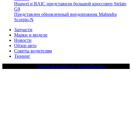
Huawei и BAIC представили большой кроссовер Stelato
G9
Представлен обновленный внедорожник Mahindra
Scorpio-N
Запчасти
Марки и модели
Новости
Обзор авто
Советы водителям
Тюнинг
Copy Right Text |
Design & develop by AmpleThemes