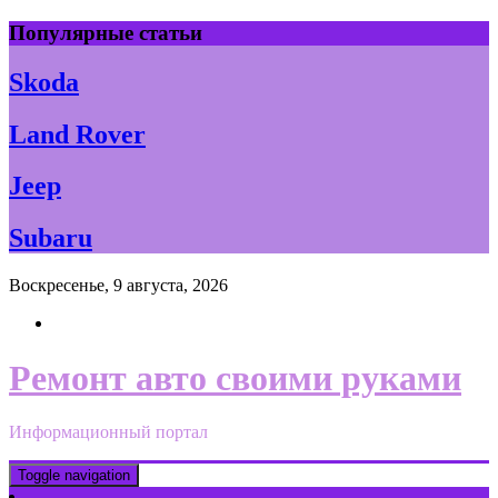
Skip
Популярные статьи
to
content
Skoda
Land Rover
Jeep
Subaru
Воскресенье, 9 августа, 2026
Ремонт авто своими руками
Информационный портал
Toggle navigation