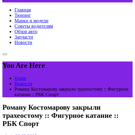
Главная
Тюнинг
Марки и модели
Советы водителям
Обзор авто
Запчасти
Новости
You Are Here
Home
Новости
Роману Костомарову закрыли трахеостому :: Фигурное
катание :: РБК Спорт
Роману Костомарову закрыли
трахеостому :: Фигурное катание ::
РБК Спорт