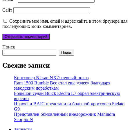
Сайт
Сохранить моё имя, email и адрес сайта в этом браузере для
последующих моих комментариев.
Поиск
Поиск
Свежие записи
Кроссовер Nissan NX7: первый показ
Ram 1500 Rumble Bee стал еще «злее» благодаря
заводским доработкам
Большой седан Buick Electra L7 обрел электрическую
версию
Huawei и BAIC представили большой кроссовер Stelato
G9
Представлен обновленный внедорожник Mahindra
Scorpio-N
Запчасти