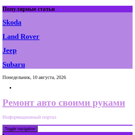
Skip
Популярные статьи
to
content
Skoda
Land Rover
Jeep
Subaru
Понедельник, 10 августа, 2026
Ремонт авто своими руками
Информационный портал
Toggle navigation