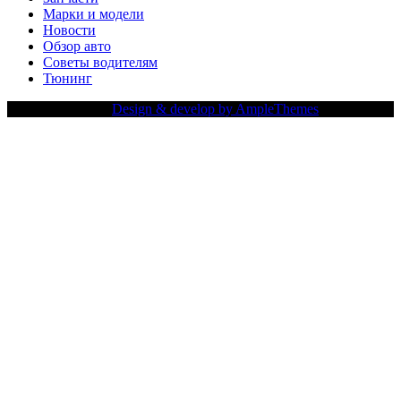
Марки и модели
Новости
Обзор авто
Советы водителям
Тюнинг
Copy Right Text |
Design & develop by AmpleThemes