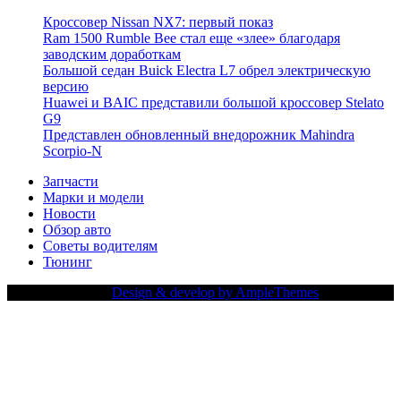
Кроссовер Nissan NX7: первый показ
Ram 1500 Rumble Bee стал еще «злее» благодаря
заводским доработкам
Большой седан Buick Electra L7 обрел электрическую
версию
Huawei и BAIC представили большой кроссовер Stelato
G9
Представлен обновленный внедорожник Mahindra
Scorpio-N
Запчасти
Марки и модели
Новости
Обзор авто
Советы водителям
Тюнинг
Copy Right Text |
Design & develop by AmpleThemes