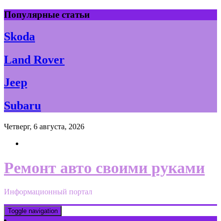
Skip
Популярные статьи
to
content
Skoda
Land Rover
Jeep
Subaru
Четверг, 6 августа, 2026
Ремонт авто своими руками
Информационный портал
Toggle navigation