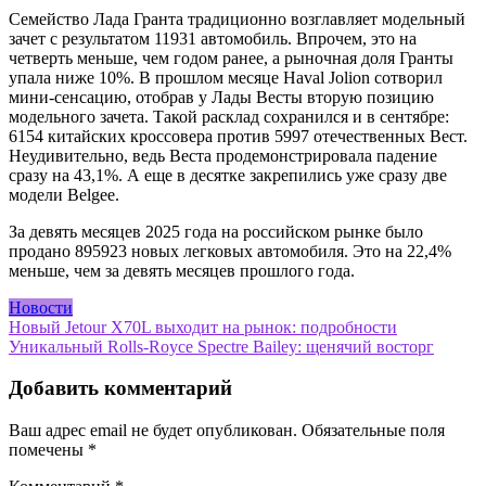
Семейство Лада Гранта традиционно возглавляет модельный
зачет с результатом 11931 автомобиль. Впрочем, это на
четверть меньше, чем годом ранее, а рыночная доля Гранты
упала ниже 10%. В прошлом месяце Haval Jolion сотворил
мини-сенсацию, отобрав у Лады Весты вторую позицию
модельного зачета. Такой расклад сохранился и в сентябре:
6154 китайских кроссовера против 5997 отечественных Вест.
Неудивительно, ведь Веста продемонстрировала падение
сразу на 43,1%. А еще в десятке закрепились уже сразу две
модели Belgee.
За девять месяцев 2025 года на российском рынке было
продано 895923 новых легковых автомобиля. Это на 22,4%
меньше, чем за девять месяцев прошлого года.
Новости
Навигация
Новый Jetour X70L выходит на рынок: подробности
Уникальный Rolls-Royce Spectre Bailey: щенячий восторг
по
записям
Добавить комментарий
Ваш адрес email не будет опубликован.
Обязательные поля
помечены
*