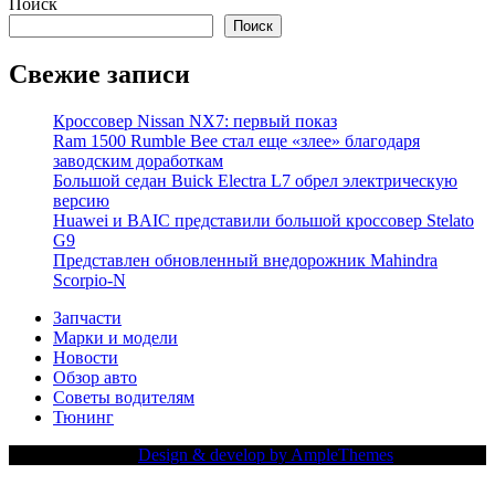
Поиск
Поиск
Свежие записи
Кроссовер Nissan NX7: первый показ
Ram 1500 Rumble Bee стал еще «злее» благодаря
заводским доработкам
Большой седан Buick Electra L7 обрел электрическую
версию
Huawei и BAIC представили большой кроссовер Stelato
G9
Представлен обновленный внедорожник Mahindra
Scorpio-N
Запчасти
Марки и модели
Новости
Обзор авто
Советы водителям
Тюнинг
Copy Right Text |
Design & develop by AmpleThemes