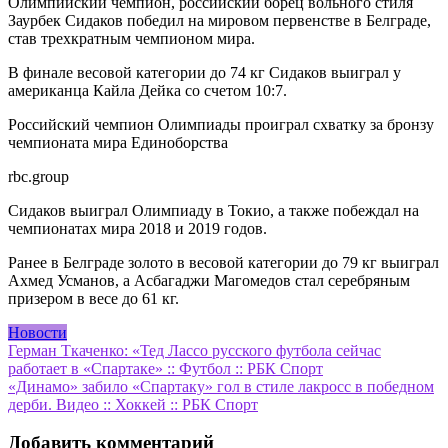
Олимпийский чемпион, российский борец вольного стиля
Заурбек Сидаков победил на мировом первенстве в Белграде,
став трехкратным чемпионом мира.
В финале весовой категории до 74 кг Сидаков выиграл у
американца Кайла Дейка со счетом 10:7.
Российский чемпион Олимпиады проиграл схватку за бронзу
чемпионата мира
Единоборства
rbc.group
Сидаков выиграл Олимпиаду в Токио, а также побеждал на
чемпионатах мира 2018 и 2019 годов.
Ранее в Белграде золото в весовой категории до 79 кг выиграл
Ахмед Усманов, а Асбагаджи Магомедов стал серебряным
призером в весе до 61 кг.
Новости
Навигация
Герман Ткаченко: «Тед Лассо русского футбола сейчас
работает в «Спартаке» :: Футбол :: РБК Спорт
по
«Динамо» забило «Спартаку» гол в стиле лакросс в победном
записям
дерби. Видео :: Хоккей :: РБК Спорт
Добавить комментарий