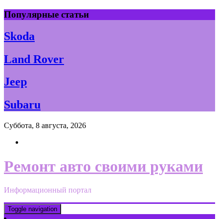
Skip
Популярные статьи
to
content
Skoda
Land Rover
Jeep
Subaru
Суббота, 8 августа, 2026
Ремонт авто своими руками
Информационный портал
Toggle navigation