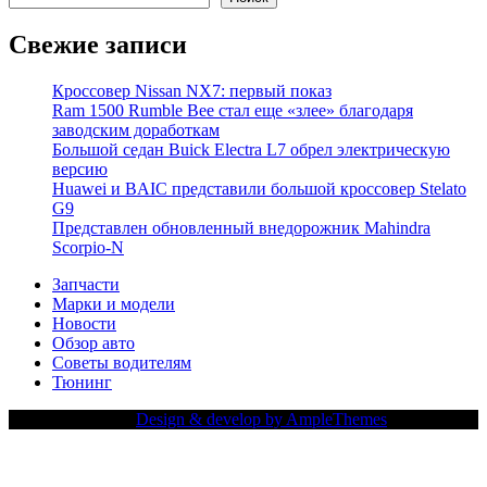
Свежие записи
Кроссовер Nissan NX7: первый показ
Ram 1500 Rumble Bee стал еще «злее» благодаря
заводским доработкам
Большой седан Buick Electra L7 обрел электрическую
версию
Huawei и BAIC представили большой кроссовер Stelato
G9
Представлен обновленный внедорожник Mahindra
Scorpio-N
Запчасти
Марки и модели
Новости
Обзор авто
Советы водителям
Тюнинг
Copy Right Text |
Design & develop by AmpleThemes