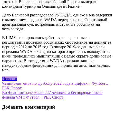
того, как Валиева в составе сборной России выиграла
командный турнир на Олимпиаде в Пекине.
Дело Валиевой расследовало РУСАДА, однако из-за задержки
с вынесением вердикта WADA передало его в Спортивный
арбитражный суд, потребовав отстранить россиянку на
четыре года.
В LIMS фиксировались действия, совершенные с
результатами проверки российских спортсменов на допинг за
период с 2012 по 2015 год. В январе 2019-го данные были
переданы WADA, эксперты которого пришли к выводу, что с
ними проводились манипуляции с целью скрыть допинговые
нарушения. Впоследствии WADA передало данные
международным федерациям для принятия дисциплинарных
мер.
Новости
Навигация
Чемпионат мира по футболу 2022 года в цифрах :: Футбол ::
РБК Спорт
по
Во Франции задержали 227 человек за беспорядки после
записям
финала ЧМ :: Футбол :: РБК Спорт
Добавить комментарий