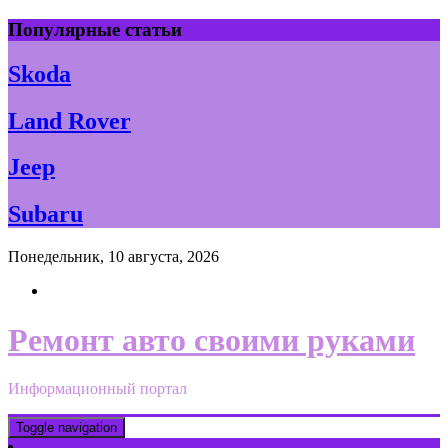
Skip
Популярные статьи
to
content
Skoda
Land Rover
Jeep
Subaru
Понедельник, 10 августа, 2026
Ремонт авто своими руками
Информационный портал
Toggle navigation