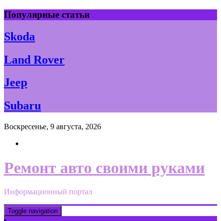
Skip
Популярные статьи
to
content
Skoda
Land Rover
Jeep
Subaru
Воскресенье, 9 августа, 2026
Ремонт авто своими руками
Информационный портал
Toggle navigation