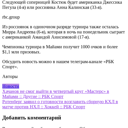
Следующей соперницей Костюк будет американка Джессика
Пегула (4-я) или россиянка Анна Калинская (33-я).
rbc.group
Из россиянок в одиночном разряде турнира также осталась
Мирра Андреева (6-я), которая в ночь на понедельник сыграет
с американкой Амандой Анисимовой (17-я).
Чемпионка турнира в Майами получит 1000 очков и более
$1,1 млн призовых.
Обсудить новость можно в нашем телеграм-канале «РБК
Спорт».
Авторы
Новости
Навигация
Хачанов не смог выйти в четвертый круг «Мастерс» в
Майами :: Другие :: РБК Спорт
по
Ротенберг заявил о готовности возглавить сборную КХЛ в
записям
матче против НХЛ :: Хоккей :: РБК Спорт
Добавить комментарий