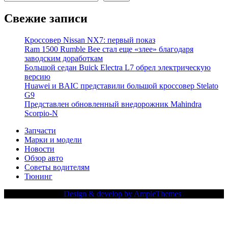
Свежие записи
Кроссовер Nissan NX7: первый показ
Ram 1500 Rumble Bee стал еще «злее» благодаря
заводским доработкам
Большой седан Buick Electra L7 обрел электрическую
версию
Huawei и BAIC представили большой кроссовер Stelato
G9
Представлен обновленный внедорожник Mahindra
Scorpio-N
Запчасти
Марки и модели
Новости
Обзор авто
Советы водителям
Тюнинг
Copy Right Text |
Design & develop by AmpleThemes