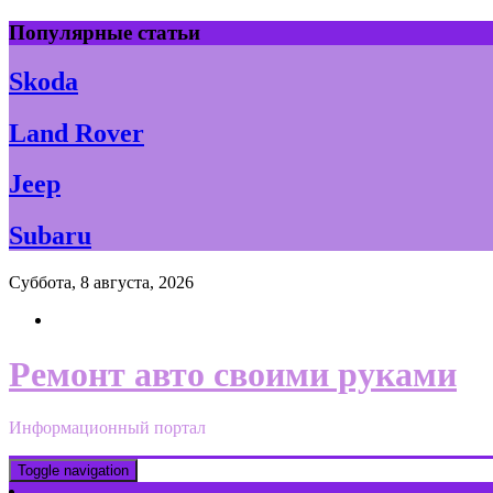
Skip
Популярные статьи
to
content
Skoda
Land Rover
Jeep
Subaru
Суббота, 8 августа, 2026
Ремонт авто своими руками
Информационный портал
Toggle navigation