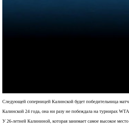
Следующей соперницей Калинской будет победительница матч
Калинской 24 года, она ни разу не побеждала на турнирах WTA
У 26-летней Калининой, которая занимает самое высокое место