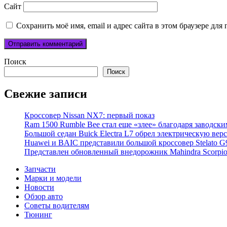
Сайт
Сохранить моё имя, email и адрес сайта в этом браузере д
Поиск
Поиск
Свежие записи
Кроссовер Nissan NX7: первый показ
Ram 1500 Rumble Bee стал еще «злее» благодаря заводск
Большой седан Buick Electra L7 обрел электрическую вер
Huawei и BAIC представили большой кроссовер Stelato G
Представлен обновленный внедорожник Mahindra Scorpi
Запчасти
Марки и модели
Новости
Обзор авто
Советы водителям
Тюнинг