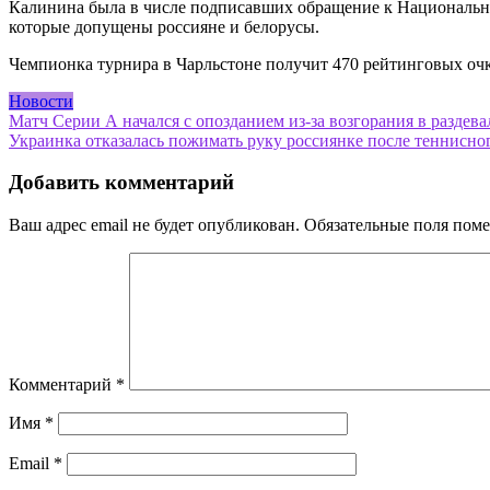
Калинина была в числе подписавших обращение к Национальн
которые допущены россияне и белорусы.
Чемпионка турнира в Чарльстоне получит 470 рейтинговых очк
Новости
Навигация
Матч Серии А начался с опозданием из-за возгорания в раздевал
Украинка отказалась пожимать руку россиянке после теннисног
по
записям
Добавить комментарий
Ваш адрес email не будет опубликован.
Обязательные поля пом
Комментарий
*
Имя
*
Email
*