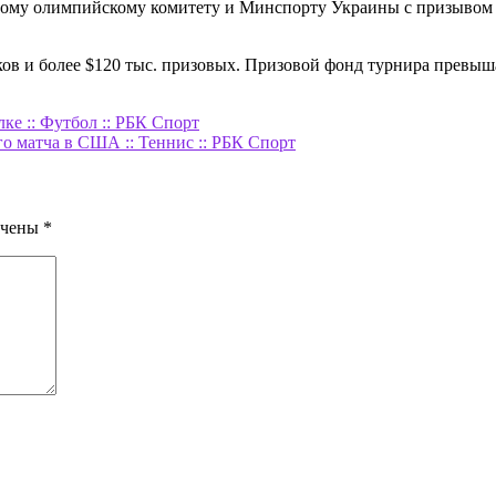
ому олимпийскому комитету и Минспорту Украины с призывом о
ов и более $120 тыс. призовых. Призовой фонд турнира превыша
ке :: Футбол :: РБК Спорт
о матча в США :: Теннис :: РБК Спорт
ечены
*