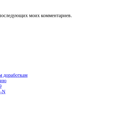
ля последующих моих комментариев.
им доработкам
сию
9
o-N