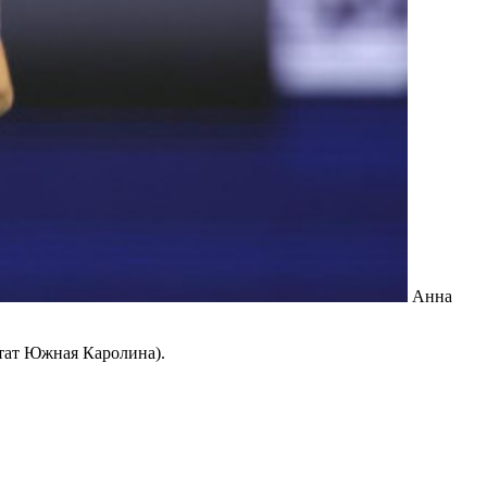
Анна
тат Южная Каролина).