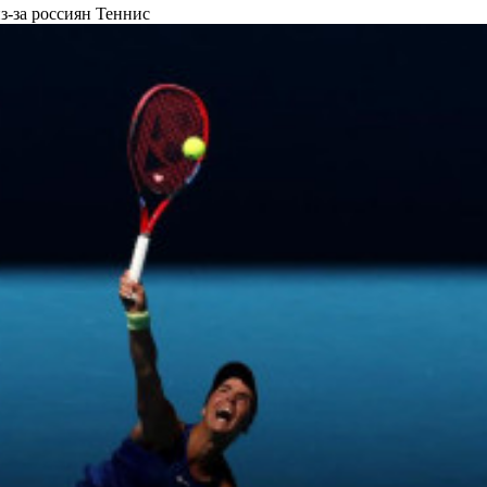
з-за россиян
Теннис