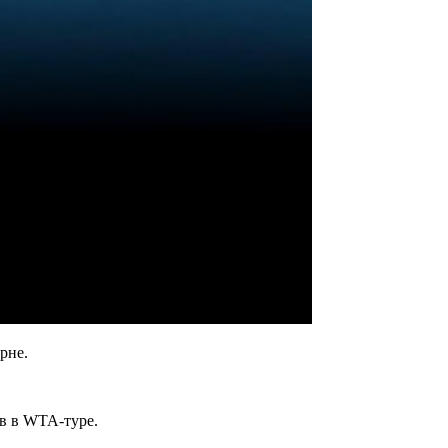
рне.
ов в WTA-туре.