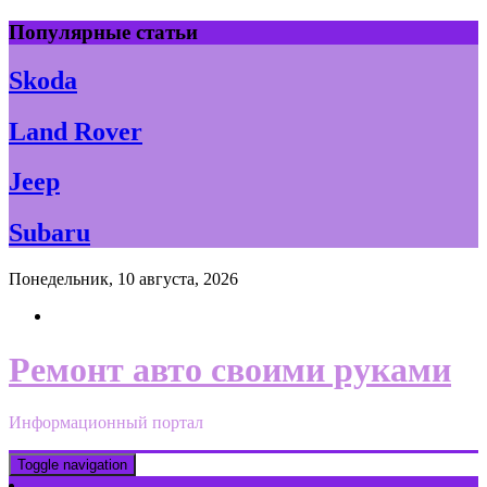
Skip
Популярные статьи
to
content
Skoda
Land Rover
Jeep
Subaru
Понедельник, 10 августа, 2026
Ремонт авто своими руками
Информационный портал
Toggle navigation