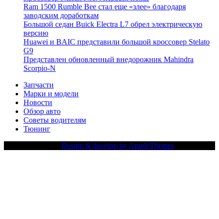
Ram 1500 Rumble Bee стал еще «злее» благодаря
заводским доработкам
Большой седан Buick Electra L7 обрел электрическую
версию
Huawei и BAIC представили большой кроссовер Stelato
G9
Представлен обновленный внедорожник Mahindra
Scorpio-N
Запчасти
Марки и модели
Новости
Обзор авто
Советы водителям
Тюнинг
Copy Right Text |
Design & develop by AmpleThemes