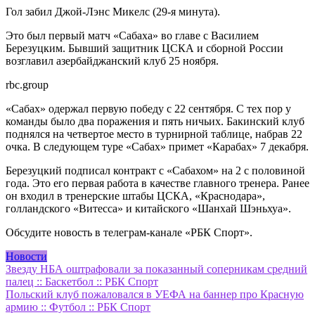
Гол забил Джой-Лэнс Микелс (29-я минута).
Это был первый матч «Сабаха» во главе с Василием
Березуцким. Бывший защитник ЦСКА и сборной России
возглавил азербайджанский клуб 25 ноября.
rbc.group
«Сабах» одержал первую победу с 22 сентября. С тех пор у
команды было два поражения и пять ничьих. Бакинский клуб
поднялся на четвертое место в турнирной таблице, набрав 22
очка. В следующем туре «Сабах» примет «Карабах» 7 декабря.
Березуцкий подписал контракт с «Сабахом» на 2 с половиной
года. Это его первая работа в качестве главного тренера. Ранее
он входил в тренерские штабы ЦСКА, «Краснодара»,
голландского «Витесса» и китайского «Шанхай Шэньхуа».
Обсудите новость в телеграм-канале «РБК Спорт».
Новости
Навигация
Звезду НБА оштрафовали за показанный соперникам средний
палец :: Баскетбол :: РБК Спорт
по
Польский клуб пожаловался в УЕФА на баннер про Красную
записям
армию :: Футбол :: РБК Спорт