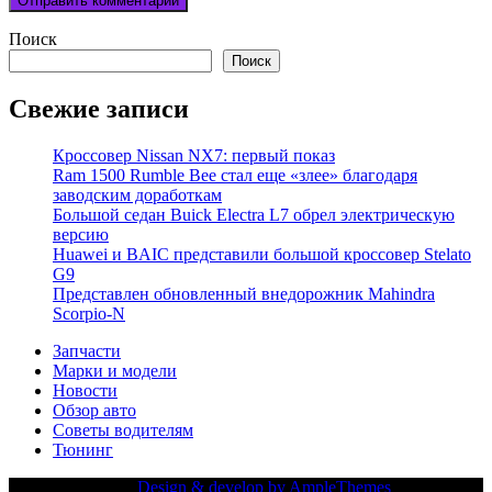
Поиск
Поиск
Свежие записи
Кроссовер Nissan NX7: первый показ
Ram 1500 Rumble Bee стал еще «злее» благодаря
заводским доработкам
Большой седан Buick Electra L7 обрел электрическую
версию
Huawei и BAIC представили большой кроссовер Stelato
G9
Представлен обновленный внедорожник Mahindra
Scorpio-N
Запчасти
Марки и модели
Новости
Обзор авто
Советы водителям
Тюнинг
Copy Right Text |
Design & develop by AmpleThemes