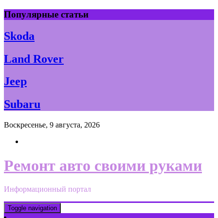
Skip
Популярные статьи
to
content
Skoda
Land Rover
Jeep
Subaru
Воскресенье, 9 августа, 2026
Ремонт авто своими руками
Информационный портал
Toggle navigation