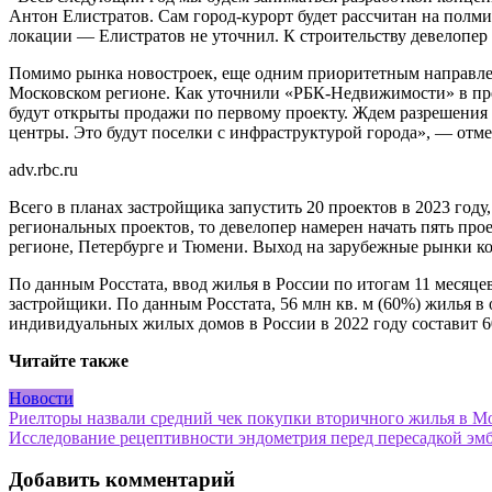
Антон Елистратов. Сам город-курорт будет рассчитан на полми
локации — Елистратов не уточнил. К строительству девелопер 
Помимо рынка новостроек, еще одним приоритетным направлени
Московском регионе. Как уточнили «РБК-Недвижимости» в пре
будут открыты продажи по первому проекту. Ждем разрешения н
центры. Это будут поселки с инфраструктурой города», — отм
adv.rbc.ru
Всего в планах застройщика запустить 20 проектов в 2023 году
региональных проектов, то девелопер намерен начать пять про
регионе, Петербурге и Тюмени. Выход на зарубежные рынки к
По данным Росстата, ввод жилья в России по итогам 11 месяцев
застройщики. По данным Росстата, 56 млн кв. м (60%) жилья 
индивидуальных жилых домов в России в 2022 году составит 60
Читайте также
Новости
Навигация
Риелторы назвали средний чек покупки вторичного жилья в Мо
Исследование рецептивности эндометрия перед пересадкой э
по
записям
Добавить комментарий