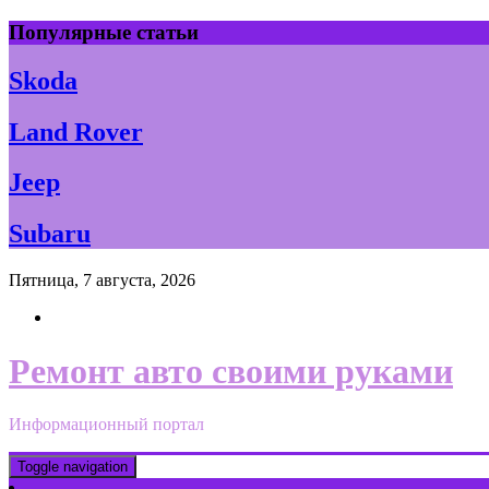
Skip
Популярные статьи
to
content
Skoda
Land Rover
Jeep
Subaru
Пятница, 7 августа, 2026
Ремонт авто своими руками
Информационный портал
Toggle navigation