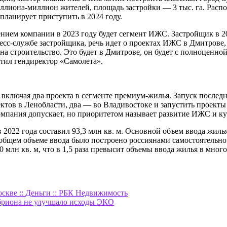
ллиона-миллион жителей, площадь застройки — 3 тыс. га. Распо
планирует приступить в 2024 году.
ем компании в 2023 году будет сегмент ИЖС. Застройщик в 202
сс-службе застройщика, речь идет о проектах ИЖС в Дмитрове
а строительство. Это будет в Дмитрове, он будет с полноценной
етил гендиректор «Самолета».
, включая два проекта в сегменте премиум-жилья. Запуск последн
ектов в Ленобласти, два — во Владивостоке и запустить проект
омпания допускает, но приоритетом называет развитие ИЖС и к
 2022 года составил 93,3 млн кв. м. Основной объем ввода жилья
в общем объеме ввода было построено россиянами самостоятельн
 млн кв. м, что в 1,5 раза превысит объемы ввода жилья в мног
скве :: Деньги :: РБК Недвижимость
мбриона не улучшало исходы ЭКО