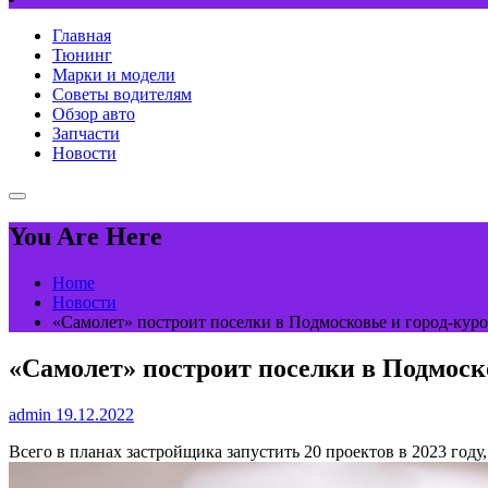
Главная
Тюнинг
Марки и модели
Советы водителям
Обзор авто
Запчасти
Новости
You Are Here
Home
Новости
«Самолет» построит поселки в Подмосковье и город-курор
«Самолет» построит поселки в Подмоско
admin
19.12.2022
Всего в планах застройщика запустить 20 проектов в 2023 году