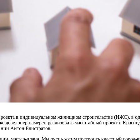
 проекта в индивидуальном жилищном строительстве (ИЖС), в 
е девелопер намерен реализовать масштабный проект в Краснода
пании Антон Елистратов.
ии, мастер-плана. Мы очень хотим построить классный город-ку