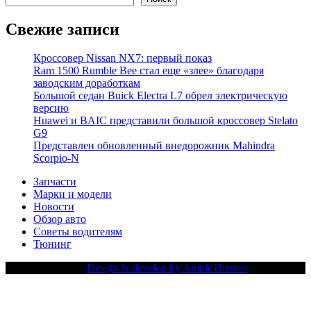
Свежие записи
Кроссовер Nissan NX7: первый показ
Ram 1500 Rumble Bee стал еще «злее» благодаря
заводским доработкам
Большой седан Buick Electra L7 обрел электрическую
версию
Huawei и BAIC представили большой кроссовер Stelato
G9
Представлен обновленный внедорожник Mahindra
Scorpio-N
Запчасти
Марки и модели
Новости
Обзор авто
Советы водителям
Тюнинг
Copy Right Text |
Design & develop by AmpleThemes