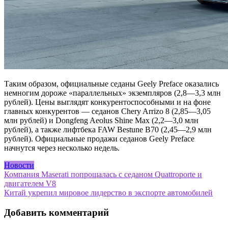
Таким образом, официальные седаны Geely Preface оказались
немногим дороже «параллельных» экземпляров (2,8—3,3 млн
рублей). Цены выглядят конкурентоспособными и на фоне
главных конкурентов — седанов Chery Arrizo 8 (2,85—3,05
млн рублей) и Dongfeng Aeolus Shine Max (2,2—3,0 млн
рублей), а также лифтбека FAW Bestune B70 (2,45—2,9 млн
рублей). Официальные продажи седанов Geely Preface
начнутся через несколько недель.
Новости
Навигация
Компания Maserati попрощалась с седаном Quattroporte и
двигателем V8
по
Китай укрепил мировое лидерство в экспорте автомобилей
записям
Добавить комментарий