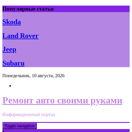
Skip
Популярные статьи
to
content
Skoda
Land Rover
Jeep
Subaru
Понедельник, 10 августа, 2026
Ремонт авто своими руками
Информационный портал
Toggle navigation