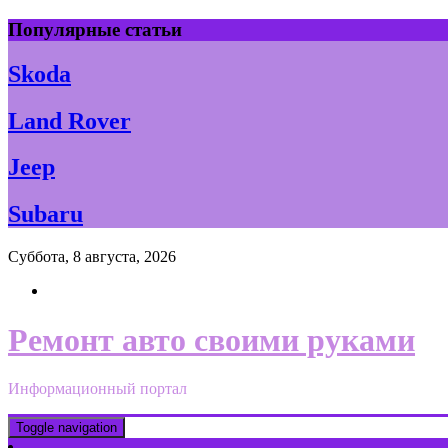
Skip
Популярные статьи
to
content
Skoda
Land Rover
Jeep
Subaru
Суббота, 8 августа, 2026
Ремонт авто своими руками
Информационный портал
Toggle navigation