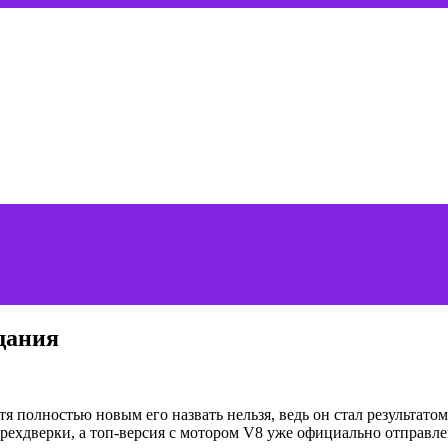
щания
тя полностью новым его назвать нельзя, ведь он стал результат
ырехдверки, а топ-версия с мотором V8 уже официально отправлен