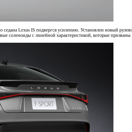
го седана Lexus IS подвергся усилению. Установлен новый руле
вые соленоиды с линейной характеристикой, которые призваны у