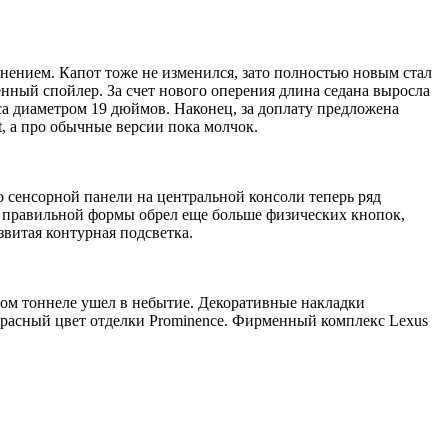
ением. Капот тоже не изменился, зато полностью новым стал
ный спойлер. За счет нового оперения длина седана выросла
еса диаметром 19 дюймов. Наконец, за доплату предложена
, а про обычные версии пока молчок.
о сенсорной панели на центральной консоли теперь ряд
 правильной формы обрел еще больше физических кнопок,
витая контурная подсветка.
ном тоннеле ушел в небытие. Декоративные накладки
красный цвет отделки Prominence. Фирменный комплекс Lexus