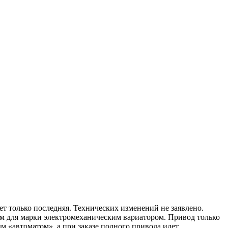
ет только последняя. Технических изменений не заявлено.
ным для марки электромеханическим вариатором. Привод только
ым «автоматом», а при заказе полного привода идет