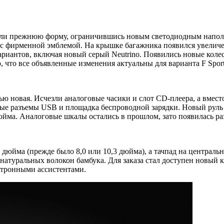
или прежнюю форму, ограничившись новым светодиодным наполн
с фирменной эмблемой. На крышке багажника появился увеличен
 вариантов, включая новый серый Neutrino. Появились новые кол
 что все объявленные изменения актуальны для варианта F Sport
ью новая. Исчезли аналоговые часики и слот CD-плеера, а вмест
ые разъемы USB и площадка беспроводной зарядки. Новый руль
йма. Аналоговые шкалы остались в прошлом, зато появилась раз
дюйма (прежде было 8,0 или 10,3 дюйма), а тачпад на централь
натуральных волокон бамбука. Для заказа стал доступен новый 
ектронными ассистентами.