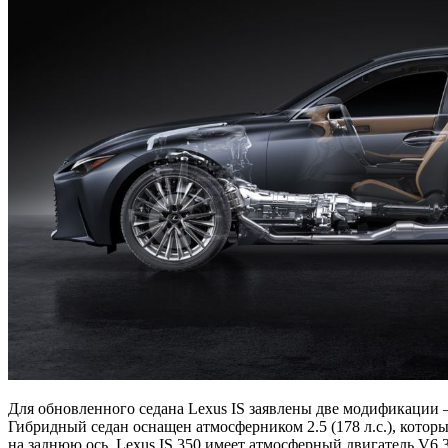
Для обновленного седана Lexus IS заявлены две модификации —
Гибридный седан оснащен атмосферником 2.5 (178 л.с.), котор
на заднюю ось. Lexus IS 350 имеет атмосферный двигатель V6 3