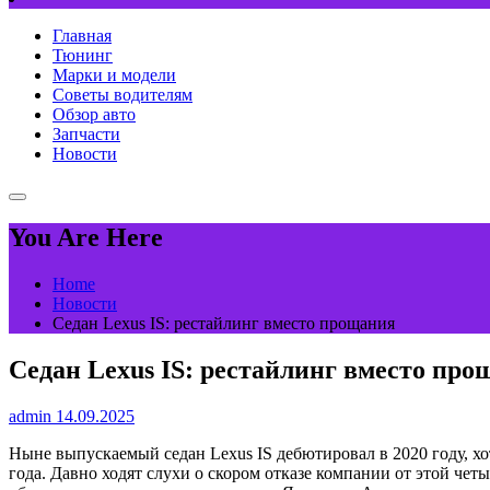
Главная
Тюнинг
Марки и модели
Советы водителям
Обзор авто
Запчасти
Новости
You Are Here
Home
Новости
Седан Lexus IS: рестайлинг вместо прощания
Седан Lexus IS: рестайлинг вместо про
admin
14.09.2025
Ныне выпускаемый седан Lexus IS дебютировал в 2020 году, хо
года. Давно ходят слухи о скором отказе компании от этой чет