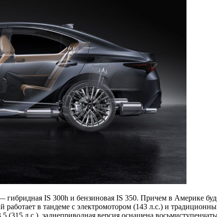
 гибридная IS 300h и бензиновая IS 350. Причем в Америке буд
ый работает в тандеме с электромотором (143 л.с.) и традицион
.5 (315 л.с.), заднеприводная версия оснащена восьмиступенчат