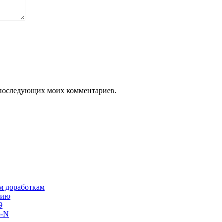
ля последующих моих комментариев.
им доработкам
сию
9
o-N