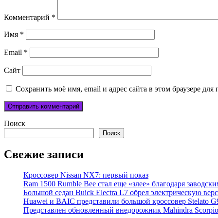
Комментарий
*
Имя
*
Email
*
Сайт
Сохранить моё имя, email и адрес сайта в этом браузере д
Поиск
Поиск
Свежие записи
Кроссовер Nissan NX7: первый показ
Ram 1500 Rumble Bee стал еще «злее» благодаря заводск
Большой седан Buick Electra L7 обрел электрическую вер
Huawei и BAIC представили большой кроссовер Stelato G
Представлен обновленный внедорожник Mahindra Scorpi