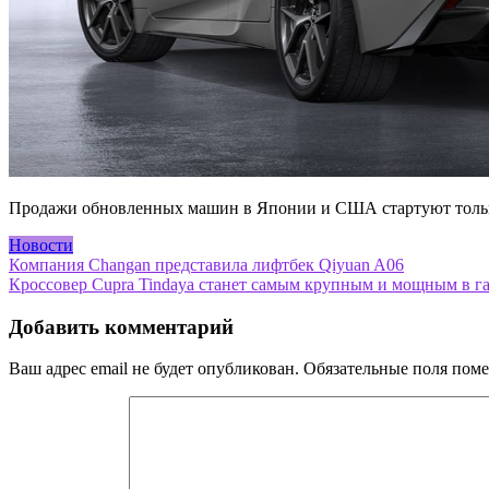
Продажи обновленных машин в Японии и США стартуют только в 
Новости
Навигация
Компания Changan представила лифтбек Qiyuan A06
Кроссовер Cupra Tindaya станет самым крупным и мощным в г
по
записям
Добавить комментарий
Ваш адрес email не будет опубликован.
Обязательные поля пом