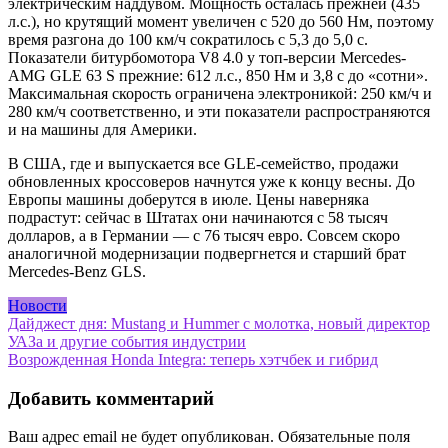
электрическим наддувом. Мощность осталась прежней (435
л.с.), но крутящий момент увеличен с 520 до 560 Нм, поэтому
время разгона до 100 км/ч сократилось с 5,3 до 5,0 с.
Показатели битурбомотора V8 4.0 у топ-версии Mercedes-
AMG GLE 63 S прежние: 612 л.с., 850 Нм и 3,8 с до «сотни».
Максимальная скорость ограничена электроникой: 250 км/ч и
280 км/ч соответственно, и эти показатели распространяются
и на машины для Америки.
В США, где и выпускается все GLE-семейство, продажи
обновленных кроссоверов начнутся уже к концу весны. До
Европы машины доберутся в июле. Цены наверняка
подрастут: сейчас в Штатах они начинаются с 58 тысяч
долларов, а в Германии — с 76 тысяч евро. Совсем скоро
аналогичной модернизации подвергнется и старший брат
Mercedes-Benz GLS.
Новости
Навигация
Дайджест дня: Mustang и Hummer с молотка, новый директор
УАЗа и другие события индустрии
по
Возрожденная Honda Integra: теперь хэтчбек и гибрид
записям
Добавить комментарий
Ваш адрес email не будет опубликован.
Обязательные поля