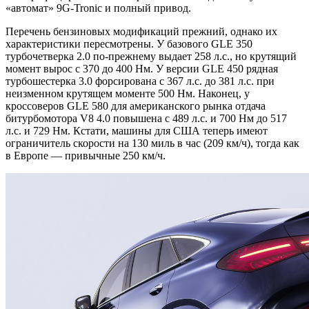
«автомат» 9G-Tronic и полный привод.
Перечень бензиновых модификаций прежний, однако их
характеристики пересмотрены. У базового GLE 350
турбочетверка 2.0 по-прежнему выдает 258 л.с., но крутящий
момент вырос с 370 до 400 Нм. У версии GLE 450 рядная
турбошестерка 3.0 форсирована с 367 л.с. до 381 л.с. при
неизменном крутящем моменте 500 Нм. Наконец, у
кроссоверов GLE 580 для американского рынка отдача
битурбомотора V8 4.0 повышена с 489 л.с. и 700 Нм до 517
л.с. и 729 Нм. Кстати, машины для США теперь имеют
ограничитель скорости на 130 миль в час (209 км/ч), тогда как
в Европе — привычные 250 км/ч.