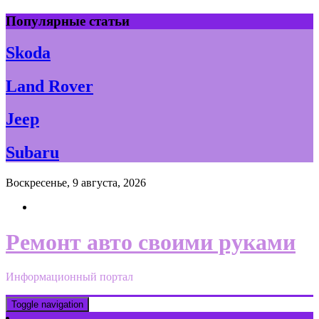
Skip
Популярные статьи
to
content
Skoda
Land Rover
Jeep
Subaru
Воскресенье, 9 августа, 2026
Ремонт авто своими руками
Информационный портал
Toggle navigation