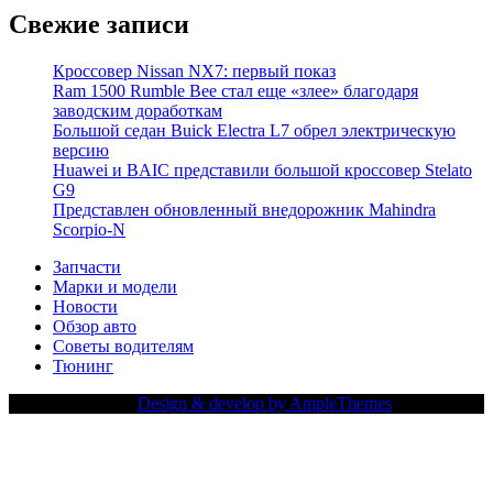
Свежие записи
Кроссовер Nissan NX7: первый показ
Ram 1500 Rumble Bee стал еще «злее» благодаря
заводским доработкам
Большой седан Buick Electra L7 обрел электрическую
версию
Huawei и BAIC представили большой кроссовер Stelato
G9
Представлен обновленный внедорожник Mahindra
Scorpio-N
Запчасти
Марки и модели
Новости
Обзор авто
Советы водителям
Тюнинг
Copy Right Text |
Design & develop by AmpleThemes