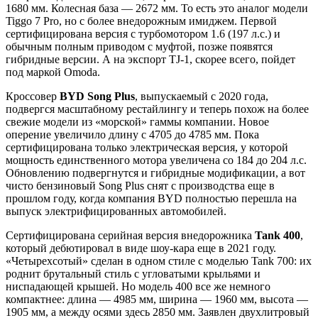
1680 мм. Колесная база — 2672 мм. То есть это аналог модели
Tiggo 7 Pro, но с более внедорожным имиджем. Первой
сертифицирована версия с турбомотором 1.6 (197 л.с.) и
обычным полным приводом с муфтой, позже появятся
гибридные версии. А на экспорт TJ-1, скорее всего, пойдет
под маркой Omoda.
Кроссовер
BYD Song Plus
, выпускаемый с 2020 года,
подвергся масштабному рестайлингу и теперь похож на более
свежие модели из «морской» гаммы компании. Новое
оперение увеличило длину с 4705 до 4785 мм. Пока
сертифицирована только электрическая версия, у которой
мощность единственного мотора увеличена со 184 до 204 л.с.
Обновлению подвергнутся и гибридные модификации, а вот
чисто бензиновый Song Plus снят с производства еще в
прошлом году, когда компания BYD полностью перешла на
выпуск электрифицированных автомобилей.
Сертифицирована серийная версия внедорожника
Tank 400
,
который дебютировал в виде шоу-кара еще в 2021 году.
«Четырехсотый» сделан в одном стиле с моделью Tank 700: их
роднит брутальный стиль с угловатыми крыльями и
ниспадающей крышей. Но модель 400 все же немного
компактнее: длина — 4985 мм, ширина — 1960 мм, высота —
1905 мм, а между осями здесь 2850 мм. Заявлен двухлитровый