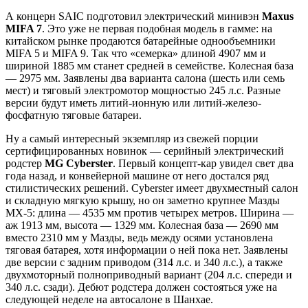
А концерн SAIC подготовил электрический минивэн
Maxus
MIFA 7
. Это уже не первая подобная модель в гамме: на
китайском рынке продаются батарейные однообъемники
MIFA 5 и MIFA 9. Так что «семерка» длиной 4907 мм и
шириной 1885 мм станет средней в семействе. Колесная база
— 2975 мм. Заявлены два варианта салона (шесть или семь
мест) и тяговый электромотор мощностью 245 л.с. Разные
версии будут иметь литий-ионную или литий-железо-
фосфатную тяговые батареи.
Ну а самый интересный экземпляр из свежей порции
сертифицированных новинок — серийный электрический
родстер
MG Cyberster
. Первый концепт-кар увидел свет два
года назад, и конвейерной машине от него достался ряд
стилистических решений. Cyberster имеет двухместный салон
и складную мягкую крышу, но он заметно крупнее Мазды
MX-5: длина — 4535 мм против четырех метров. Ширина —
аж 1913 мм, высота — 1329 мм. Колесная база — 2690 мм
вместо 2310 мм у Мазды, ведь между осями установлена
тяговая батарея, хотя информации о ней пока нет. Заявлены
две версии с задним приводом (314 л.с. и 340 л.с.), а также
двухмоторный полноприводный вариант (204 л.с. спереди и
340 л.с. сзади). Дебют родстера должен состояться уже на
следующей неделе на автосалоне в Шанхае.