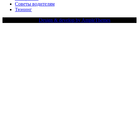
Советы водителям
Тюнинг
Copy Right Text |
Design & develop by AmpleThemes