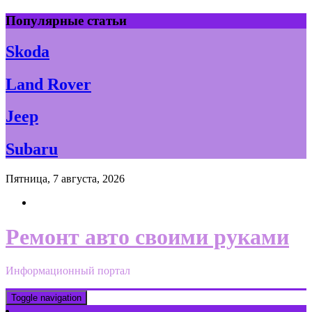
Skip
Популярные статьи
to
content
Skoda
Land Rover
Jeep
Subaru
Пятница, 7 августа, 2026
Ремонт авто своими руками
Информационный портал
Toggle navigation