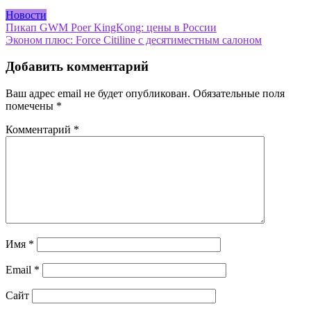
Новости
Навигация
Пикап GWM Poer KingKong: цены в России
Эконом плюс: Force Citiline с десятиместным салоном
по
записям
Добавить комментарий
Ваш адрес email не будет опубликован.
Обязательные поля
помечены
*
Комментарий
*
Имя
*
Email
*
Сайт