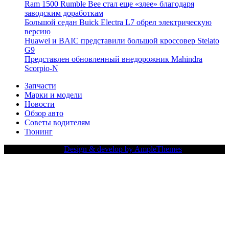
Ram 1500 Rumble Bee стал еще «злее» благодаря
заводским доработкам
Большой седан Buick Electra L7 обрел электрическую
версию
Huawei и BAIC представили большой кроссовер Stelato
G9
Представлен обновленный внедорожник Mahindra
Scorpio-N
Запчасти
Марки и модели
Новости
Обзор авто
Советы водителям
Тюнинг
Copy Right Text |
Design & develop by AmpleThemes