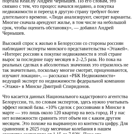
портала Realt.by Андрей Чернышев. По его словам, это
связано с тем, что процесс начался недавно, а покупка
недвижимости и переезд в другую страну требуют более
длительного времени. «Люди анализируют, смотрят варианты.
Многие сначала арендуют жилье, в том числе на небольшой
срок, чтобы оценить обстановку», — добавил Андрей
Чернышев.
Высокий спрос к жилью в Белоруссии со стороны россиян
наблюдают эксперты минского представительства «Этажей».
«Интерес россиян к покупке недвижимости в этой стране
вырос за последние пару месяцев в 2–2,5 раза. Но пока на
реальных сделках в абсолютных значениях это отразилось не
так значительно, поскольку многие смотрят, прицениваются,
изучают локации», — рассказал «РБК Недвижимости»
ведущий эксперт по недвижимости федеральной компании
«Этажи» в Минске Дмитрий Спиридонов.
Что касается данных Национального кадастрового агентства
Белоруссии, то, по словам экспертов, здесь нужно учитывать
эффект низкой базы. «10% сделок с россиянами в Минске в
марте — это лишь около 120 квартир на весь город. И у нас
нет возможности сравнить этот объем ни с каким другим
месяцем. Это похоже на вырванную из контекста цифру. Для
сравнения: в 2025 году месячные колебания в нашем