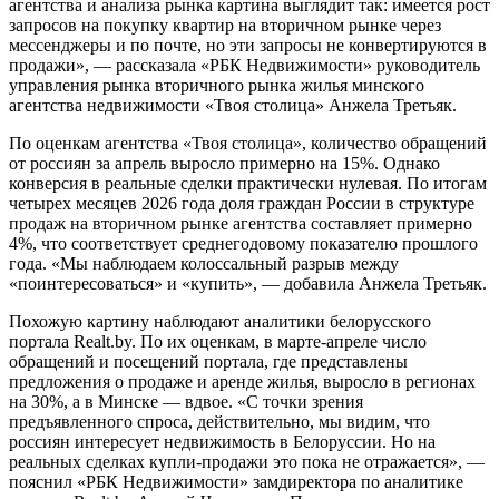
агентства и анализа рынка картина выглядит так: имеется рост
запросов на покупку квартир на вторичном рынке через
мессенджеры и по почте, но эти запросы не конвертируются в
продажи», — рассказала «РБК Недвижимости» руководитель
управления рынка вторичного рынка жилья минского
агентства недвижимости «Твоя столица» Анжела Третьяк.
По оценкам агентства «Твоя столица», количество обращений
от россиян за апрель выросло примерно на 15%. Однако
конверсия в реальные сделки практически нулевая. По итогам
четырех месяцев 2026 года доля граждан России в структуре
продаж на вторичном рынке агентства составляет примерно
4%, что соответствует среднегодовому показателю прошлого
года. «Мы наблюдаем колоссальный разрыв между
«поинтересоваться» и «купить», — добавила Анжела Третьяк.
Похожую картину наблюдают аналитики белорусского
портала Realt.by. По их оценкам, в марте-апреле число
обращений и посещений портала, где представлены
предложения о продаже и аренде жилья, выросло в регионах
на 30%, а в Минске — вдвое. «С точки зрения
предъявленного спроса, действительно, мы видим, что
россиян интересует недвижимость в Белоруссии. Но на
реальных сделках купли-продажи это пока не отражается», —
пояснил «РБК Недвижимости» замдиректора по аналитике