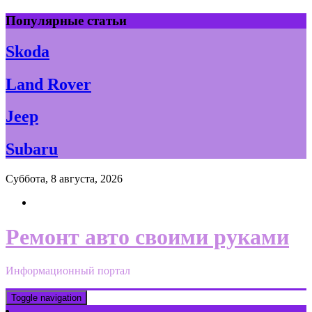
Skip
Популярные статьи
to
content
Skoda
Land Rover
Jeep
Subaru
Суббота, 8 августа, 2026
Ремонт авто своими руками
Информационный портал
Toggle navigation