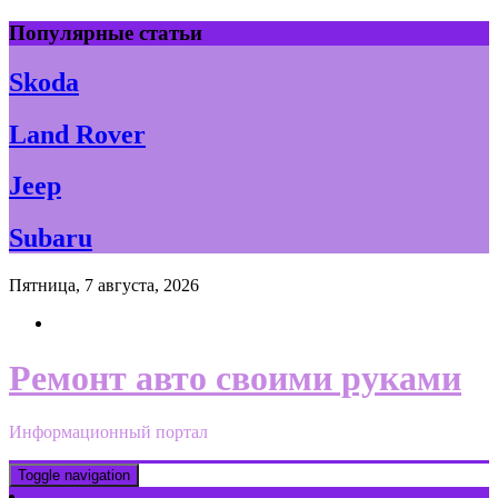
Skip
Популярные статьи
to
content
Skoda
Land Rover
Jeep
Subaru
Пятница, 7 августа, 2026
Ремонт авто своими руками
Информационный портал
Toggle navigation