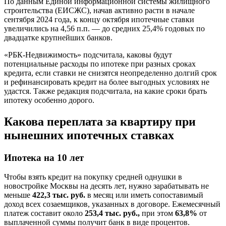
По данным Единой информационной системы жилищного
строительства (ЕИСЖС), начав активно расти в начале
сентября 2024 года, к концу октября ипотечные ставки
увеличились на 4,56 п.п. — до средних 25,4% годовых по
двадцатке крупнейших банков.
«РБК-Недвижимость» подсчитала, каковы будут
потенциальные расходы по ипотеке при разных сроках
кредита, если ставки не снизятся неопределенно долгий срок
и рефинансировать кредит на более выгодных условиях не
удастся. Также редакция подсчитала, на какие сроки брать
ипотеку особенно дорого.
Какова переплата за квартиру при
нынешних ипотечных ставках
Ипотека на 10 лет
Чтобы взять кредит на покупку средней однушки в
новостройке Москвы на десять лет, нужно зарабатывать не
меньше
422,3 тыс. руб.
в месяц или иметь сопоставимый
доход всех созаемщиков, указанных в договоре. Ежемесячный
платеж составит около
253,4 тыс. руб.,
при этом
63,8%
от
выплаченной суммы получит банк в виде процентов.