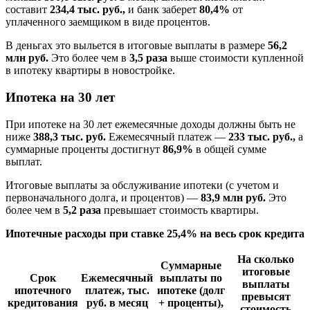
составит
234,4 тыс. руб.,
и банк заберет
80,4%
от
уплаченного заемщиком в виде процентов.
В деньгах это выльется в итоговые выплаты в размере
56,2
млн
руб.
Это более чем в
3,5 раза
выше стоимости купленной
в ипотеку квартиры в новостройке.
Ипотека на 30 лет
При ипотеке на 30 лет ежемесячные доходы должны быть не
ниже
388,3 тыс. руб.
Ежемесячный платеж —
233 тыс. руб.,
а
суммарные проценты достигнут
86,9%
в общей сумме
выплат.
Итоговые выплаты за обслуживание ипотеки (с учетом и
первоначального долга, и процентов) —
83,9 млн руб.
Это
более чем в
5,2 раза
превышает стоимость квартиры.
Ипотечные расходы при ставке 25,4% на весь срок кредита
На сколько
Суммарные
итоговые
Срок
Ежемесячный
выплаты по
выплаты
ипотечного
платеж, тыс.
ипотеке (долг
превысят
кредитования
руб. в месяц
+ проценты),
стоимость