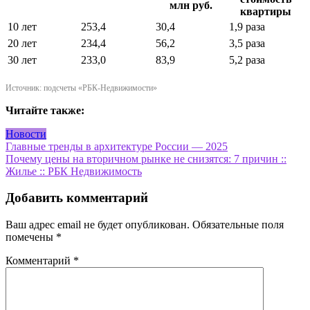
млн руб.
квартиры
10 лет
253,4
30,4
1,9 раза
20 лет
234,4
56,2
3,5 раза
30 лет
233,0
83,9
5,2 раза
Источник: подсчеты «РБК-Недвижимости»
Читайте также:
Новости
Навигация
Главные тренды в архитектуре России — 2025
Почему цены на вторичном рынке не снизятся: 7 причин ::
по
Жилье :: РБК Недвижимость
записям
Добавить комментарий
Ваш адрес email не будет опубликован.
Обязательные поля
помечены
*
Комментарий
*