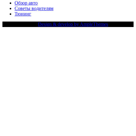
Обзор авто
Советы водителям
Тюнинг
Copy Right Text |
Design & develop by AmpleThemes