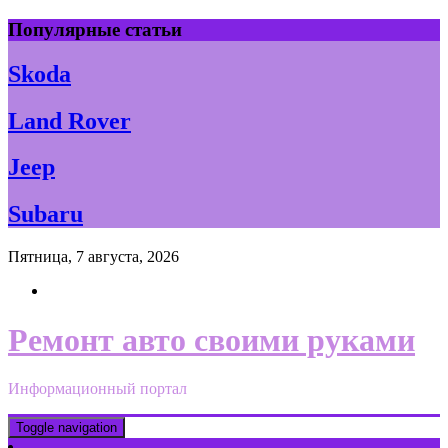
Skip
Популярные статьи
to
content
Skoda
Land Rover
Jeep
Subaru
Пятница, 7 августа, 2026
Ремонт авто своими руками
Информационный портал
Toggle navigation