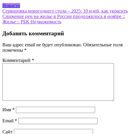
Новости
Навигация
Сервировка новогоднего стола – 2025: 10 идей, как украсить
Снижение цен на жилье в России продолжилось в ноябре ::
по
Жилье :: РБК Недвижимость
записям
Добавить комментарий
Ваш адрес email не будет опубликован.
Обязательные поля
помечены
*
Комментарий
*
Имя
*
Email
*
Сайт