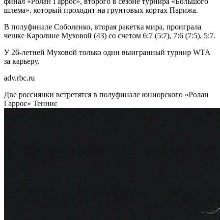
финал «Ролан Гаррос», второго в сезоне турнира «Большого
шлема», который проходит на грунтовых кортах Парижа.
В полуфинале Соболенко, вторая ракетка мира, проиграла
чешке Каролине Муховой (43) со счетом 6:7 (5:7), 7:6 (7:5), 5:7.
У 26-летней Муховой только один выигранный турнир WTA
за карьеру.
adv.rbc.ru
Две россиянки встретятся в полуфинале юниорского «Ролан
Гаррос»
Теннис