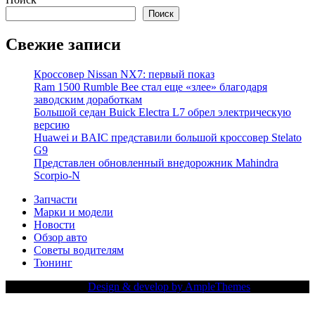
Поиск
Свежие записи
Кроссовер Nissan NX7: первый показ
Ram 1500 Rumble Bee стал еще «злее» благодаря
заводским доработкам
Большой седан Buick Electra L7 обрел электрическую
версию
Huawei и BAIC представили большой кроссовер Stelato
G9
Представлен обновленный внедорожник Mahindra
Scorpio-N
Запчасти
Марки и модели
Новости
Обзор авто
Советы водителям
Тюнинг
Copy Right Text |
Design & develop by AmpleThemes