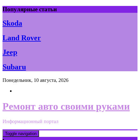
Skip
Популярные статьи
to
content
Skoda
Land Rover
Jeep
Subaru
Понедельник, 10 августа, 2026
Ремонт авто своими руками
Информационный портал
Toggle navigation