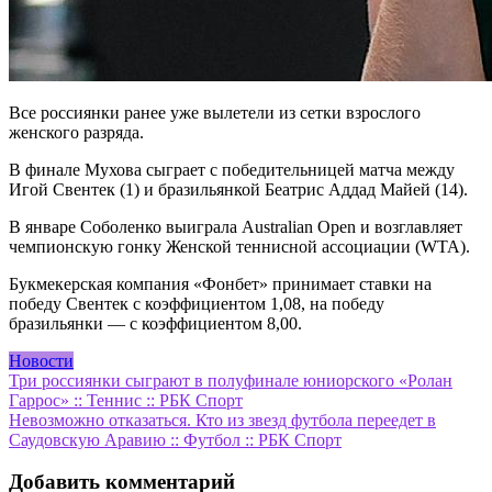
Все россиянки ранее уже вылетели из сетки взрослого
женского разряда.
В финале Мухова сыграет с победительницей матча между
Игой Свентек (1) и бразильянкой Беатрис Аддад Майей (14).
В январе Соболенко выиграла Australian Open и возглавляет
чемпионскую гонку Женской теннисной ассоциации (WTA).
Букмекерская компания «Фонбет» принимает ставки на
победу Свентек с коэффициентом 1,08, на победу
бразильянки — с коэффициентом 8,00.
Новости
Навигация
Три россиянки сыграют в полуфинале юниорского «Ролан
Гаррос» :: Теннис :: РБК Спорт
по
Невозможно отказаться. Кто из звезд футбола переедет в
записям
Саудовскую Аравию :: Футбол :: РБК Спорт
Добавить комментарий