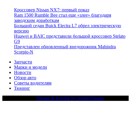
Кроссовер Nissan NX7: первый показ
Ram 1500 Rumble Bee стал еще «злее» благодаря
заводским доработкам
Большой седан Buick Electra L7 обрел электрическую
версию
Huawei и BAIC представили большой кроссовер Stelato
G9
Представлен обновленный внедорожник Mahindra
Scorpio-N
Запчасти
Марки и модели
Новости
Обзор авто
Советы водителям
Тюнинг
Copy Right Text |
Design & develop by AmpleThemes