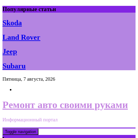
Skip
Популярные статьи
to
content
Skoda
Land Rover
Jeep
Subaru
Пятница, 7 августа, 2026
Ремонт авто своими руками
Информационный портал
Toggle navigation