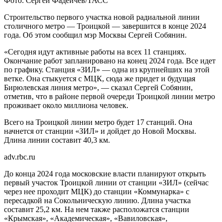
Фото: Сергей Фадеичев/ТАСС
Строительство первого участка новой радиальной линии
столичного метро — Троицкой — завершится в конце 2024
года. Об этом сообщил мэр Москвы Сергей Собянин.
«Сегодня идут активные работы на всех 11 станциях.
Окончание работ запланировано на конец 2024 года. Все идет
по графику. Станция «ЗИЛ» — одна из крупнейших на этой
ветке. Она стыкуется с МЦК, сюда же придет и будущая
Бирюлевская линия метро», — сказал Сергей Собянин,
отметив, что в районе первой очереди Троицкой линии метро
проживает около миллиона человек.
Всего на Троицкой линии метро будет 17 станций. Она
начнется от станции «ЗИЛ» и дойдет до Новой Москвы.
Длина линии составит 40,3 км.
adv.rbc.ru
До конца 2024 года московские власти планируют открыть
первый участок Троицкой линии от станции «ЗИЛ» (сейчас
через нее проходит МЦК) до станции «Коммунарка» с
пересадкой на Сокольническую линию. Длина участка
составит 25,2 км. На нем также расположатся станции
«Крымская», «Академическая», «Вавиловская»,